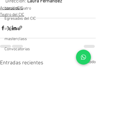
Dirección: 
Laura Fernández
ActuaciónCIC
obras de teatro
Teatro del CIC
Egresadxs del CIC
intervalo
masterclass
Convocatorias
Ver todo
Entradas recientes