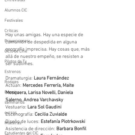
Entrevistas
Alumnos CIC
Festivales
Críticas
Hay unas amigas. Hay una especie de 
Proyecciones
comunión de despedida en alguna 
geografía imprecisa. Hay cosas que, más 
Ciclo de Cine
allá de nuestro empeño, se resisten a 
Pilotos de Tv
ser sublimes. 
Estrenos
Dramaturgia: 
Laura Fernández
Rodajes
Actúan: 
Mercedes Ferrería, Maite 
Mosquera, Larisa Novelli, Daniela 
Premios
Salerno, Andrea Varchavsky 
seminarios
Vestuario: 
Lara Sol Gaudini
cursos
Escenografía: 
Cecilia Zuvialde
Diseño de luces: 
Estefanía Piotrkowski 
Muestras
Asistencia de dirección: 
Barbara Bonfil
Estudiantes del CIC