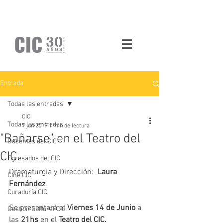
Entrada
Todas las entradas
CIC
Todas las entradas
7 jun 2019
1 min de lectura
"Bañarse" en el Teatro del
Docentes del CIC
CIC.
Egresados del CIC
Dramaturgia y Dirección:  
Laura 
Cine CIC
Fernández
. 
Curaduría CIC
Se presentará el 
Viernes 14 de Junio
 a 
Gestión Cultural CIC
las 
21hs
 en el 
Teatro del CIC. 