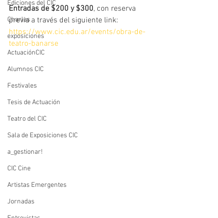
Ediciones del CIC
Entradas de $200 y $300
, con reserva 
Charlas
previa a través del siguiente link:   
https://www.cic.edu.ar/events/obra-de-
exposiciones
teatro-banarse
ActuaciónCIC
Alumnos CIC
Festivales
Tesis de Actuación
Teatro del CIC
Sala de Exposiciones CIC
a_gestionar!
CIC Cine
Artistas Emergentes
Jornadas