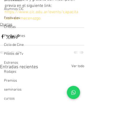
Entrevistas
previa en el siguiente link:  
Alumnos CIC
https://www.cic.edu.ar/events/capacita
Festivales
cion-de-mecenazgo
Charlas
Críticas
Proyecciones
Ciclo de Cine
Pilotos de Tv
Estrenos
Ver todo
Entradas recientes
Rodajes
Premios
seminarios
cursos
Muestras
Estudiantes del CIC