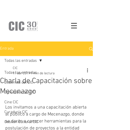
Entrada
Todas las entradas
CIC
Todas las entradas
17 abr 2019
1 min de lectura
Charla de Capacitación sobre
Docentes del CIC
Mecenazgo
Egresados del CIC
Cine CIC
Los invitamos a una capacitación abierta 
Curaduría CIC
al público a cargo de Mecenazgo, donde 
se darán a conocer herramientas para la 
Gestión Cultural CIC
postulación de proyectos a la entidad 