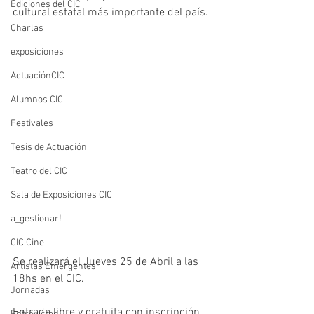
Ediciones del CIC
cultural estatal más importante del país.
Charlas
exposiciones
ActuaciónCIC
Alumnos CIC
Festivales
Tesis de Actuación
Teatro del CIC
Sala de Exposiciones CIC
a_gestionar!
CIC Cine
Se realizará el Jueves 25 de Abril a las 
Artistas Emergentes
18hs en el CIC. 
Jornadas
Entrada libre y gratuita con inscripción 