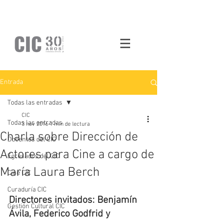
Entrada
Todas las entradas
CIC
Todas las entradas
3 nov 2016
1 min de lectura
Charla sobre Dirección de
Docentes del CIC
Actores para Cine a cargo de
Egresados del CIC
María Laura Berch
Cine CIC
Curaduría CIC
Directores invitados: Benjamín 
Gestión Cultural CIC
Ávila, Federico Godfrid y 