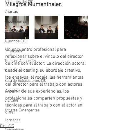
Ediciones del CIC
Milagros Mumenthaler.
Charlas
exposiciones
ActuaciónCIC
Alumnos CIC
Un encuentro profesional para 
Festivales
reflexionar sobre el vínculo del director 
Tesis de Actuación
de cine con el actor: La dirección actoral 
desde el casting, su abordaje creativo, 
Teatro del CIC
los ensayos, el rodaje, las herramientas 
Sala de Exposiciones CIC
del director para el trabajo con actores. 
a_gestionar!
A partir de sus experiencias, los 
profesionales comparten propuestas y 
CIC Cine
técnicas para el trabajo con el actor en 
Artistas Emergentes
cine.
Jornadas
Cine CIC