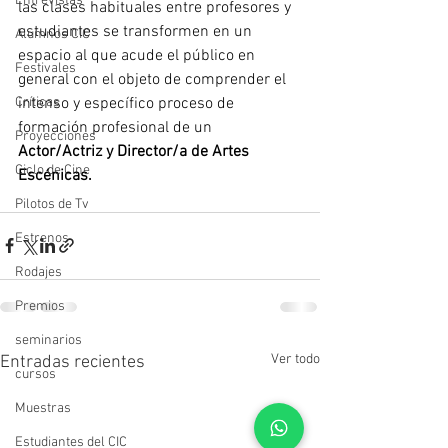
Entrevistas
las clases habituales entre profesores y 
estudiantes se transformen en un 
Alumnos CIC
espacio al que acude el público en 
Festivales
general con el objeto de comprender el 
intenso y específico proceso de 
Críticas
formación profesional de un 
Proyecciones
Actor/Actriz y Director/a de Artes 
Ciclo de Cine
Escénicas.
Pilotos de Tv
Estrenos
Rodajes
Premios
seminarios
Ver todo
Entradas recientes
cursos
Muestras
Estudiantes del CIC