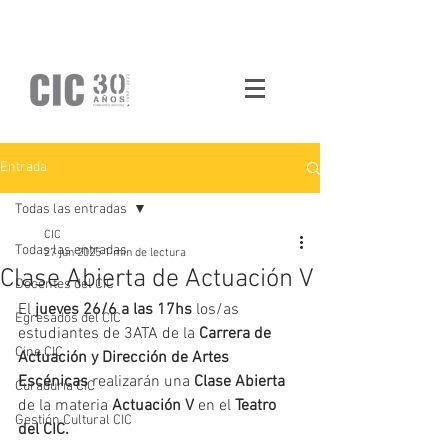
Entrada
Todas las entradas
CIC
Todas las entradas
27 jun 2025
1 min de lectura
Clase Abierta de Actuación V
Docentes del CIC
El 
jueves 26/6 a las 17hs 
los/as 
Egresados del CIC
estudiantes de 3ATA de la 
Carrera de 
Cine CIC
Actuación y Dirección de Artes 
Escénicas 
realizarán una 
Clase Abierta 
Curaduría CIC
de la materia 
Actuación V
 en el 
Teatro 
Gestión Cultural CIC
del CIC.