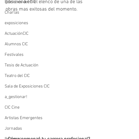
posiciona en el elenco de una de las 
Ediciones del CIC
obras mas exitosas del momento.
Charlas
exposiciones
ActuaciónCIC
Alumnos CIC
Festivales
Tesis de Actuación
Teatro del CIC
Sala de Exposiciones CIC
a_gestionar!
CIC Cine
Artistas Emergentes
Jornadas