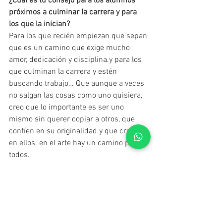
¿Cuál es tu consejo para los alumnos 
próximos a culminar la carrera y para 
los que la inician?
Para los que recién empiezan que sepan 
que es un camino que exige mucho 
amor, dedicación y disciplina.y para los 
que culminan la carrera y estén 
buscando trabajo… Que aunque a veces 
no salgan las cosas como uno quisiera, 
creo que lo importante es ser uno 
mismo sin querer copiar a otros, que 
confíen en su originalidad y que crean 
en ellos. en el arte hay un camino para 
todos.
“Más respeto que soy tu madre” se 
presenta los miércoles, jueves y viernes 
a las 21.30, sábados a las 22 y 
domingos a las 21 en el Teatro 
Metropolitan I.