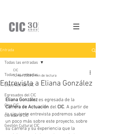
Entrada
Todas las entradas
CIC
Todas las entradas
12 nov 2008
2 min de lectura
Entrevista a Eliana González
Docentes del CIC
Egresados del CIC
Eliana González 
es egresada de la 
Cine CIC
Carrera de Actuación
 del
 CIC
. A partir de 
la siguiente entrevista podremos saber 
Curaduría CIC
un poco más sobre este proyecto, sobre 
Gestión Cultural CIC
su carrera y su experiencia que la 