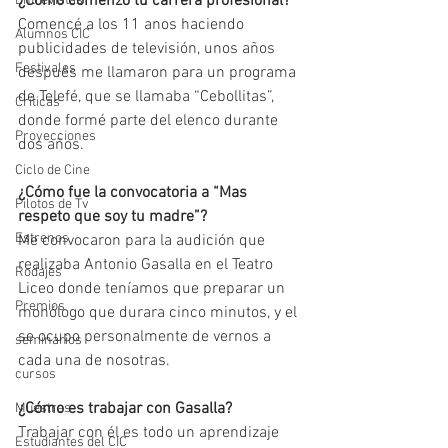
¿Cómo comenzó tu carrera profesional?
Entrevistas
Comencé a los 11 anos haciendo 
Alumnos CIC
publicidades de televisión, unos años 
Festivales
después me llamaron para un programa 
de Telefé, que se llamaba “Cebollitas”, 
Críticas
donde formé parte del elenco durante 
Proyecciones
dos años.
Ciclo de Cine
¿Cómo fue la convocatoria a “Mas 
Pilotos de Tv
respeto que soy tu madre”?
Estrenos
Me convocaron para la audición que 
realizaba Antonio Gasalla en el Teatro 
Rodajes
Liceo donde teníamos que preparar un 
Premios
monólogo que durara cinco minutos, y el 
se ocupo personalmente de vernos a 
seminarios
cada una de nosotras.
cursos
¿Cómo es trabajar con Gasalla?
Muestras
Trabajar con él es todo un aprendizaje 
Estudiantes del CIC