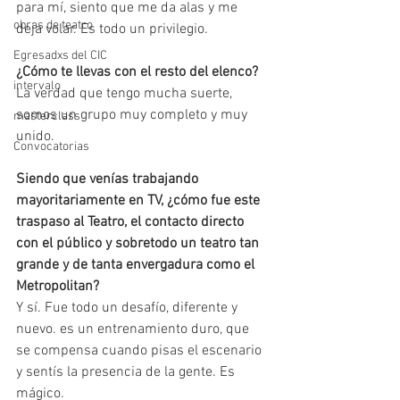
para mí, siento que me da alas y me 
obras de teatro
deja volar. Es todo un privilegio.
Egresadxs del CIC
¿Cómo te llevas con el resto del elenco?
intervalo
La verdad que tengo mucha suerte, 
somos un grupo muy completo y muy 
masterclass
unido.
Convocatorias
Siendo que venías trabajando 
mayoritariamente en TV, ¿cómo fue este 
traspaso al Teatro, el contacto directo 
con el público y sobretodo un teatro tan 
grande y de tanta envergadura como el 
Metropolitan?
Y sí. Fue todo un desafío, diferente y 
nuevo. es un entrenamiento duro, que 
se compensa cuando pisas el escenario 
y sentís la presencia de la gente. Es 
mágico.