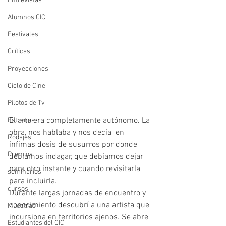
Entrevistas
Alumnos CIC
Festivales
Críticas
Proyecciones
Ciclo de Cine
Pilotos de Tv
El arte era completamente autónomo. La 
Estrenos
obra, nos hablaba y nos decía  en 
Rodajes
ínfimas dosis de susurros por donde 
Premios
debíamos indagar, que debíamos dejar 
para otro instante y cuando revisitarla 
seminarios
para incluirla.
cursos
Durante largas jornadas de encuentro y 
conocimiento descubrí a una artista que 
Muestras
incursiona en territorios ajenos. Se abre 
Estudiantes del CIC