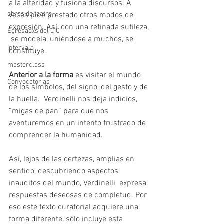
a la alteridad y fusiona discursos. A 
obras de teatro
veces pide prestado otros modos de 
expresión. Así, con una refinada sutileza, 
Egresadxs del CIC
 se modela, uniéndose a muchos, se 
intervalo
constituye.
masterclass
Anterior a la forma
 es visitar el mundo 
Convocatorias
de los símbolos, del signo, del gesto y de 
la huella.  Verdinelli nos deja indicios, 
“migas de pan” para que nos 
aventuremos en un intento frustrado de 
comprender la humanidad.
Así, lejos de las certezas, amplias en 
sentido, descubriendo aspectos 
inauditos del mundo, Verdinelli  expresa 
respuestas deseosas de completud. Por 
eso este texto curatorial adquiere una 
forma diferente, sólo incluye esta 