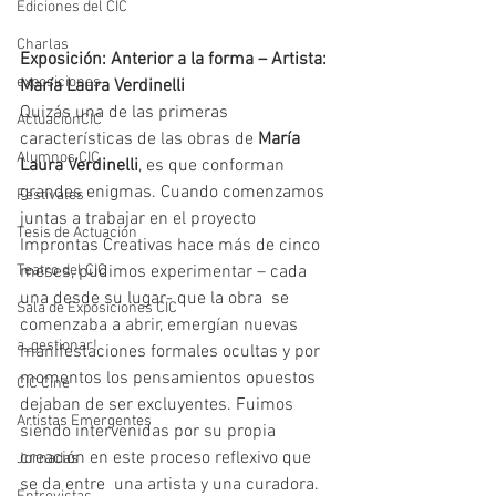
Ediciones del CIC
Charlas
Exposición: Anterior a la forma – Artista: 
exposiciones
María Laura Verdinelli
Quizás una de las primeras 
ActuaciónCIC
características de las obras de 
María 
Alumnos CIC
Laura Verdinelli
, es que conforman 
grandes enigmas. Cuando comenzamos 
Festivales
juntas a trabajar en el proyecto 
Tesis de Actuación
Improntas Creativas hace más de cinco 
Teatro del CIC
meses, pudimos experimentar – cada 
una desde su lugar- que la obra  se 
Sala de Exposiciones CIC
comenzaba a abrir, emergían nuevas 
a_gestionar!
manifestaciones formales ocultas y por 
momentos los pensamientos opuestos 
CIC Cine
dejaban de ser excluyentes. Fuimos 
Artistas Emergentes
siendo intervenidas por su propia 
creación en este proceso reflexivo que 
Jornadas
se da entre  una artista y una curadora.