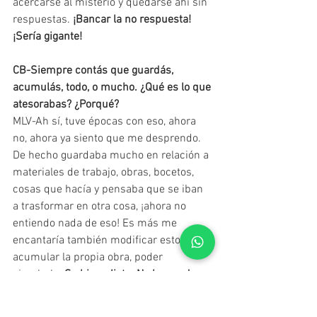
acercarse al misterio y quedarse ahí sin 
respuestas. 
¡Bancar la no respuesta! 
¡Sería gigante!
CB-Siempre contás que guardás, 
acumulás, todo, o mucho. ¿Qué es lo que 
atesorabas? ¿Porqué?
MLV-Ah sí, tuve épocas con eso, ahora 
no, ahora ya siento que me desprendo. 
De hecho guardaba mucho en relación a 
materiales de trabajo, obras, bocetos, 
cosas que hacía y pensaba que se iban 
a trasformar en otra cosa, ¡ahora no 
entiendo nada de eso! Es más me 
encantaría también modificar esto de 
acumular la propia obra, poder 
circularla. 
Se hizo y listo. No hay nada 
que guardar allí
. No sé si hoy atesoro 
algo…me resulta sin sentido. Quizás mis 