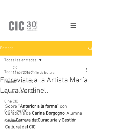
Entrada
Todas las entradas
CIC
Todas las entradas
14 nov 2016
7 min de lectura
Entrevista a la Artista María
Docentes del CIC
Laura Verdinelli
Egresados del CIC
Cine CIC
Sobre “
Anterior a la forma
” con 
Curaduría CIC
Curaduría de 
Carina Borgogno
, Alumna 
de la
 Carrera de Curaduría y Gestión 
Gestión Cultural CIC
Cultural
 de
l CIC
. 