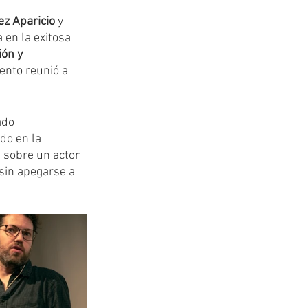
z Aparicio
 y 
 en la exitosa 
Pilotos de Tv
ón y 
vento reunió a 
ado 
do en la 
 sobre un actor 
sin apegarse a 