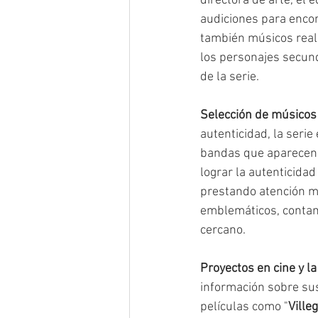
directora de arte, el
audiciones para encon
también músicos reale
los personajes secund
de la serie.
Selección de músicos 
autenticidad, la serie
bandas que aparecen.
lograr la autenticidad
prestando atención met
emblemáticos, contan
cercano.
Proyectos en cine y l
información sobre sus
películas como "
Ville