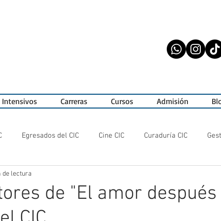
 Intensivos
Carreras
Cursos
Admisión
Bl
C
Egresados del CIC
Cine CIC
Curaduría CIC
Gest
 de lectura
exposiciones
ActuaciónCIC
Alumnos CIC
Festivales
tores de "El amor después 
el CIC
ciones CIC
a_gestionar!
CIC Cine
Artistas Emergente