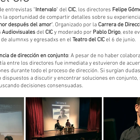
de entrevistas "
Intervalo
" del 
CIC
, los directores 
Felipe Góme
on la oportunidad de compartir detalles sobre su experiencia
Festivales
Críticas
Proyecciones
Ciclo de Cine
mor después del amor
". Organizado por la 
Carrera de Direcci
 Audiovisuales
 del 
CIC
 y moderado por
 Pablo Drigo
, este e
 de alumnxs y egresadxs en el 
Teatro del CIC
 el 6 de junio.
ios
seminarios
cursos
ncia de dirección en conjunto
: A pesar de no haber colabor
ía entre los directores fue inmediata y estuvieron de acuer
ones durante todo el proceso de dirección. Si surgían dudas
 dispuestos a discutir y encontrar soluciones en conjunto, 
 buscando decisiones consensuadas.