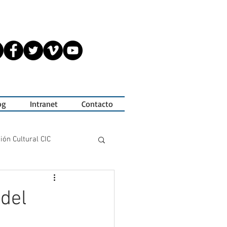
og
Intranet
Contacto
ión Cultural CIC
Tesis de Actuación
del
s
Jornadas