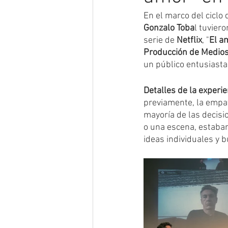
En el marco del ciclo 
Gonzalo Toba
l tuvier
Entrevistas
Alumnos CIC
serie de 
Netflix
, "
El a
Producción de Medios
un público entusiasta
Estrenos
Rodajes
Prem
Detalles de la experie
previamente, la empat
mayoría de las decisi
o una escena, estaban
ideas individuales y