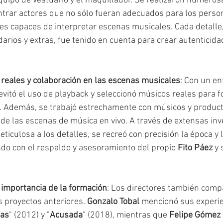
 equipo de vestuario y el maquillador. Se realizaron numeros
trar actores que no sólo fueran adecuados para los person
s capaces de interpretar escenas musicales. Cada detalle,
arios y extras, fue tenido en cuenta para crear autenticid
reales y colaboración en las escenas musicales
: Con un en
 evitó el uso de playback y seleccionó músicos reales para f
 Además, se trabajó estrechamente con músicos y product
 de las escenas de música en vivo. A través de extensas inv
iculosa a los detalles, se recreó con precisión la época y 
do con el respaldo y asesoramiento del propio 
Fito Páez
 y
a importancia de la formación
: Los directores también comp
 proyectos anteriores. 
Gonzalo Tobal
 mencionó sus experie
gas
" (2012) y "
Acusada
" (2018), mientras que
 Felipe Gómez 