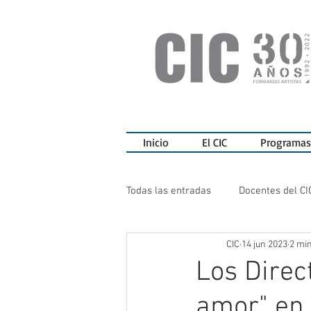
Inicio
El CIC
Programas
Todas las entradas
Docentes del CI
CIC
14 jun 2023
2 min
Ediciones del CIC
Charlas
Los Direc
amor" en 
Teatro del CIC
Sala de Exposi