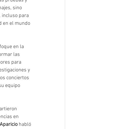
as pruebas y 
ajes, sino 
 incluso para 
ad en el mundo 
foque en la 
ormar las 
ores para 
estigaciones y 
los conciertos 
 su equipo 
artieron 
ncias en 
Aparicio 
habló 