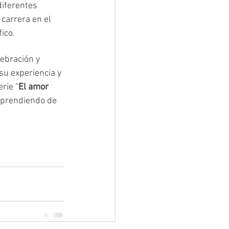
diferentes 
e carrera en el 
ico.
lebración y 
su experiencia y 
rie "
El amor 
aprendiendo de 