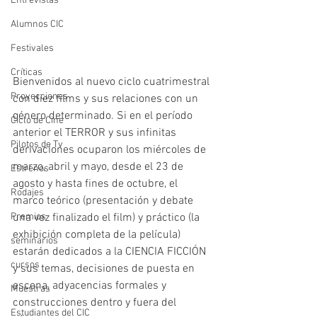
Entrevistas
Alumnos CIC
Festivales
Críticas
Bienvenidos al nuevo ciclo cuatrimestral 
Proyecciones
con diez films y sus relaciones con un 
género determinado. Si en el período 
Ciclo de Cine
anterior el TERROR y sus infinitas 
Pilotos de Tv
derivaciones ocuparon los miércoles de 
marzo, abril y mayo, desde el 23 de 
Estrenos
agosto y hasta fines de octubre, el 
Rodajes
marco teórico (presentación y debate 
Premios
una vez finalizado el film) y práctico (la 
exhibición completa de la película) 
seminarios
estarán dedicados a la CIENCIA FICCIÓN 
cursos
y sus temas, decisiones de puesta en 
escena, adyacencias formales y 
Muestras
construcciones dentro y fuera del 
Estudiantes del CIC