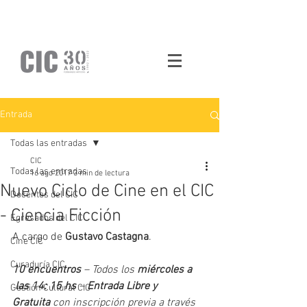
Entrada
Todas las entradas
CIC
Todas las entradas
16 ago 2017
3 min de lectura
Nuevo Ciclo de Cine en el CIC
Docentes del CIC
- Ciencia Ficción
Egresados del CIC
A cargo de 
Gustavo Castagna
. 
Cine CIC
Curaduría CIC
10 encuentros
 – Todos los 
miércoles a 
 las 14: 15 hs
 – 
Entrada Libre y 
Gestión Cultural CIC
Gratuita
 con inscripción previa a través 