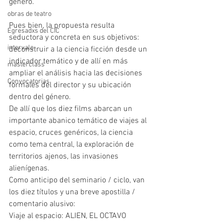
género.
obras de teatro
Pues bien, la propuesta resulta 
Egresadxs del CIC
seductora y concreta en sus objetivos: 
intervalo
deconstruir a la ciencia ficción desde un 
indicador temático y de allí en más 
masterclass
ampliar el análisis hacia las decisiones 
Convocatorias
formales del director y su ubicación 
dentro del género.
De allí que los diez films abarcan un 
importante abanico temático de viajes al 
espacio, cruces genéricos, la ciencia 
como tema central, la exploración de 
territorios ajenos, las invasiones 
alienígenas.
Como anticipo del seminario / ciclo, van 
los diez títulos y una breve apostilla / 
comentario alusivo:
Viaje al espacio: ALIEN, EL OCTAVO 