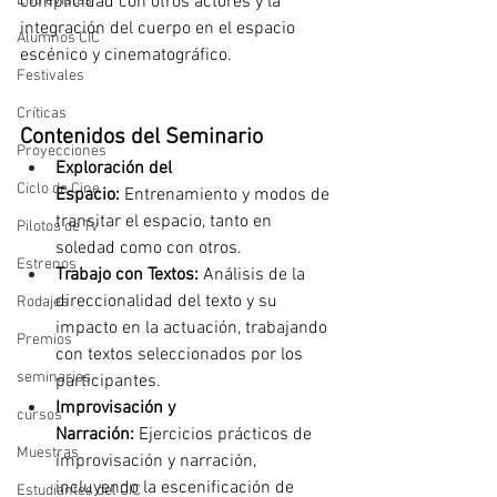
complicidad con otros actores y la 
Entrevistas
integración del cuerpo en el espacio 
Alumnos CIC
escénico y cinematográfico.
Festivales
Críticas
Contenidos del Seminario
Proyecciones
Exploración del 
Ciclo de Cine
Espacio:
 Entrenamiento y modos de 
transitar el espacio, tanto en 
Pilotos de Tv
soledad como con otros.
Estrenos
Trabajo con Textos:
 Análisis de la 
direccionalidad del texto y su 
Rodajes
impacto en la actuación, trabajando 
Premios
con textos seleccionados por los 
seminarios
participantes.
Improvisación y 
cursos
Narración:
 Ejercicios prácticos de 
Muestras
improvisación y narración, 
incluyendo la escenificación de 
Estudiantes del CIC