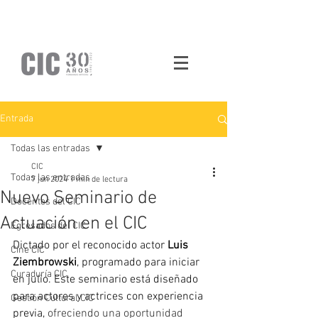
Entrada
Todas las entradas
CIC
Todas las entradas
7 jun 2024
1 min de lectura
Nuevo Seminario de
Docentes del CIC
Actuación en el CIC
Egresados del CIC
Dictado por el reconocido actor 
Luis 
Cine CIC
Ziembrowski
, programado para iniciar 
Curaduría CIC
en julio. Este seminario está diseñado 
para actores y actrices con experiencia 
Gestión Cultural CIC
previa, 
ofreciendo una oportunidad 