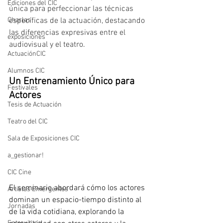
Ediciones del CIC
única para perfeccionar las técnicas 
Charlas
específicas de la actuación, destacando 
las diferencias expresivas entre el 
exposiciones
audiovisual y el teatro
.
ActuaciónCIC
Alumnos CIC
Un Entrenamiento Único para 
Festivales
Actores
Tesis de Actuación
Teatro del CIC
Sala de Exposiciones CIC
a_gestionar!
CIC Cine
El seminario abordará cómo los actores 
Artistas Emergentes
dominan un espacio-tiempo distinto al 
Jornadas
de la vida cotidiana, explorando la 