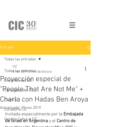
Entrada
Todas las entradas
CIC
Todas las entradas
8 nov 2019
2 min de lectura
Proyección especial de
Docentes del CIC
"People That Are Not Me" +
Egresados del CIC
Charla con Hadas Ben Aroya
Cine CIC
Actualizado:
19 nov 2019
Curaduría CIC
Invitada especialmente por la
 Embajada 
Gestión Cultural CIC
de Israel en Argentina 
y el
 Centro de 