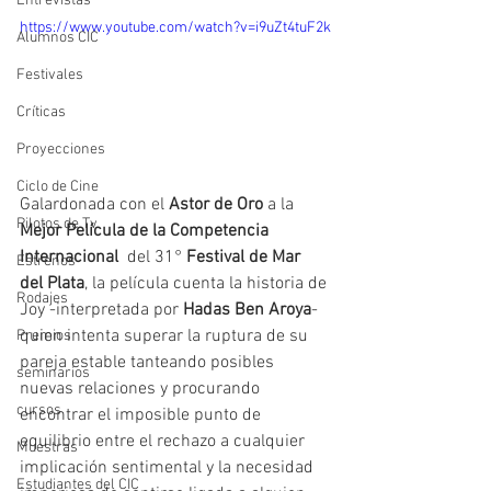
Entrevistas
https://www.youtube.com/watch?v=i9uZt4tuF2k
Alumnos CIC
Festivales
Críticas
Proyecciones
Ciclo de Cine
Galardonada con el 
Astor de Oro
 a la 
Pilotos de Tv
Mejor Película de la Competencia 
Internacional
  del 31° 
Festival de Mar 
Estrenos
del Plata
, la película cuenta la historia de 
Rodajes
Joy -interpretada por 
Hadas Ben Aroya
- 
quien intenta superar la ruptura de su 
Premios
pareja estable tanteando posibles 
seminarios
nuevas relaciones y procurando 
cursos
encontrar el imposible punto de 
equilibrio entre el rechazo a cualquier 
Muestras
implicación sentimental y la necesidad 
Estudiantes del CIC