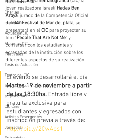
Investigación Cinematográfica
 (
CIC
) la 
Ediciones del CIC
joven realizadora israelí 
Hadas Ben 
Charlas
Aroya
, jurado de la Competencia Oficial 
del 
34º Festival de Mar del plata
, se 
exposiciones
presentará en el
 CIC
 para proyectar su 
ActuaciónCIC
film "
People That Are Not Me
" y 
Alumnos CIC
conversar con los estudiantes y 
egresados de la institución sobre los 
Festivales
diferentes aspectos de su realización. 
Tesis de Actuación
Teatro del CIC
El evento se desarrollará el día 
Martes 19 de noviembre a partir 
Sala de Exposiciones CIC
de las 18:30hs. 
Entrada libre y 
a_gestionar!
gratuita exclusiva para 
CIC Cine
estudiantes y egresados con 
Artistas Emergentes
inscripción previa a través de: 
Jornadas
http://bit.ly/2CwAps1