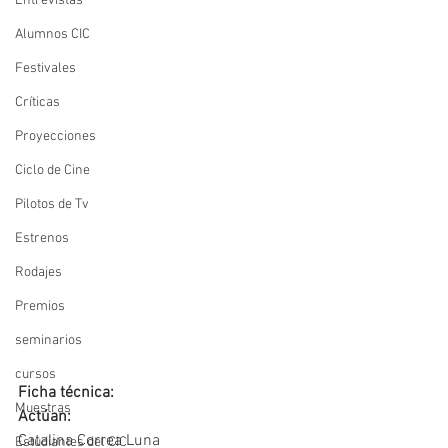
Entrevistas
Alumnos CIC
Festivales
Críticas
Proyecciones
Ciclo de Cine
Pilotos de Tv
Estrenos
Rodajes
Premios
seminarios
cursos
Ficha técnica:
Muestras
Actúan:
Catalina Correa Luna
Estudiantes del CIC