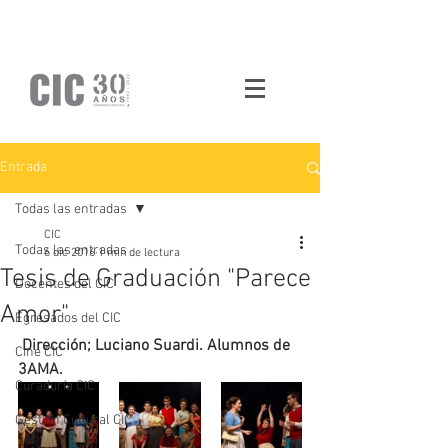
Entrada
Todas las entradas
CIC
Todas las entradas
6 dic 2016
1 min de lectura
Tesis de Graduación "Parece
Docentes del CIC
Amor"
Egresados del CIC
 Dirección; Luciano Suardi. Alumnos de 
Cine CIC
3AMA. 
Curaduría CIC
Gestión Cultural CIC