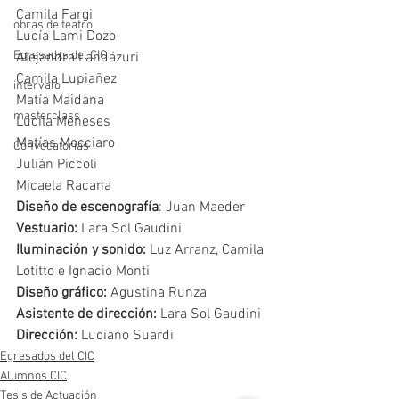
Camila Fargi
obras de teatro
Lucía Lami Dozo
Egresadxs del CIC
Alejandra Landázuri
Camila Lupiañez
intervalo
Matía Maidana
masterclass
Lucila Meneses
Matías Mocciaro
Convocatorias
Julián Piccoli
Micaela Racana
Diseño de escenografía
: Juan Maeder
Vestuario:
 Lara Sol Gaudini
Iluminación y sonido: 
Luz Arranz, Camila 
Lotitto e Ignacio Monti
Diseño gráfico: 
Agustina Runza
Asistente de dirección: 
Lara Sol Gaudini
Dirección: 
Luciano Suardi
Egresados del CIC
Alumnos CIC
Tesis de Actuación