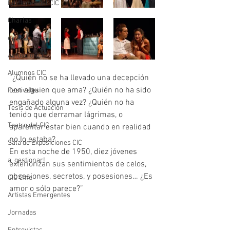
Ediciones del CIC
Charlas
exposiciones
ActuaciónCIC
Alumnos CIC
“¿Quién no se ha llevado una decepción 
con alguien que ama? ¿Quién no ha sido 
Festivales
engañado alguna vez? ¿Quién no ha 
Tesis de Actuación
tenido que derramar lágrimas, o 
Teatro del CIC
aparentar estar bien cuando en realidad 
no lo estaba? 
Sala de Exposiciones CIC
En esta noche de 1950, diez jóvenes 
a_gestionar!
exteriorizan sus sentimientos de celos, 
obsesiones, secretos, y posesiones… ¿Es 
CIC Cine
amor o sólo parece?”
Artistas Emergentes
Jornadas