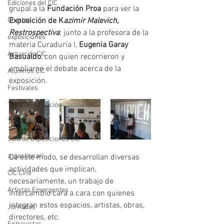
Ediciones del CIC
grupal a la 
Fundación Proa
 para ver la 
Charlas
Exposición de K
azimir Malevich, 
Restrospectiva
; junto a la profesora de la 
exposiciones
materia Curaduría I, 
Eugenia Garay 
ActuaciónCIC
Basualdo
, con quien recorrieron y  
ampliaron el debate acerca de la 
Alumnos CIC
exposición.  
Festivales
Tesis de Actuación
Teatro del CIC
Sala de Exposiciones CIC
a_gestionar!
De este modo, se desarrollan diversas 
actividades que implican, 
CIC Cine
necesariamente, un trabajo de 
Artistas Emergentes
intercambio cara a cara con quienes 
integran estos espacios, artistas, obras, 
Jornadas
directores, etc.