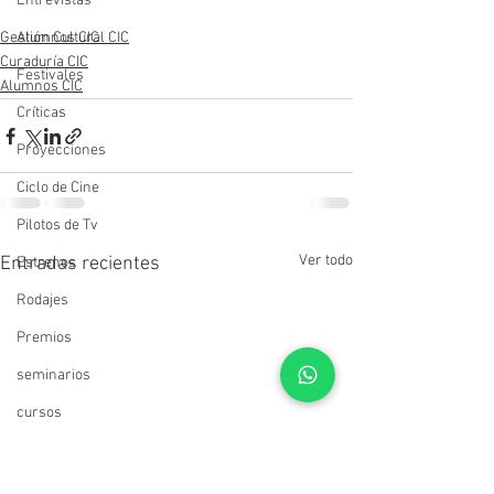
Entrevistas
Gestión Cultural CIC
Alumnos CIC
Curaduría CIC
Festivales
Alumnos CIC
Críticas
Proyecciones
Ciclo de Cine
Pilotos de Tv
Ver todo
Entradas recientes
Estrenos
Rodajes
Premios
seminarios
cursos
Muestras
Estudiantes del CIC