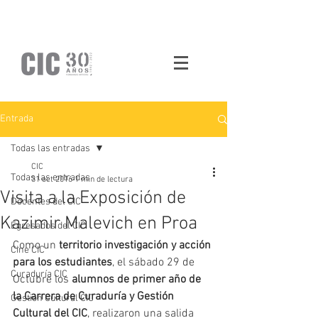
Entrada
Todas las entradas
CIC
Todas las entradas
31 oct 2016
1 min de lectura
Visita a la Exposición de
Docentes del CIC
Kazimir Malevich en Proa
Egresados del CIC
Como un 
territorio investigación y acción 
Cine CIC
para los estudiantes
, el sábado 29 de 
Curaduría CIC
Octubre los 
alumnos de primer año de 
la Carrera de Curaduría y Gestión 
Gestión Cultural CIC
Cultural del CIC
, realizaron una salida 