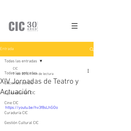
Entrada
Todas las entradas
CIC
Todas las entradas
7 nov 2016
1 min de lectura
XIV Jornadas de Teatro y
Docentes del CIC
Actuación
Egresados del CIC
Cine CIC
https://youtu.be/hv3f8sLhGOo
Curaduría CIC
Gestión Cultural CIC