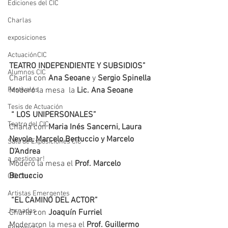
Ediciones del CIC
Charlas
exposiciones
ActuaciónCIC
TEATRO INDEPENDIENTE Y SUBSIDIOS”
Alumnos CIC
Charla con 
Ana Seoane
 y 
Sergio Spinella
Moderó la mesa  la 
Lic. Ana Seoane
Festivales
Tesis de Actuación
 “ LOS UNIPERSONALES”
Teatro del CIC
Charla con 
Maria Inés Sancerni, Laura 
Nevole, Marcelo Bertuccio y Marcelo 
Sala de Exposiciones CIC
D’Andrea
a_gestionar!
Moderó la mesa el 
Prof. Marcelo 
Bertuccio
CIC Cine
Artistas Emergentes
 “EL CAMINO DEL ACTOR”
Jornadas
Charla con 
Joaquín Furriel
Moderaron la mesa el 
Prof. Guillermo 