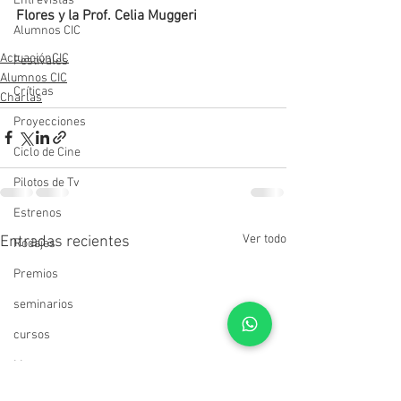
Entrevistas
Flores y la Prof. Celia Muggeri
Alumnos CIC
ActuaciónCIC
Festivales
Alumnos CIC
Críticas
Charlas
Proyecciones
Ciclo de Cine
Pilotos de Tv
Estrenos
Ver todo
Entradas recientes
Rodajes
Premios
seminarios
cursos
Muestras
Estudiantes del CIC