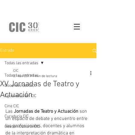
Entrada
Todas las entradas
CIC
Todas las entradas
27 nov 2017
1 min de lectura
XV Jornadas de Teatro y
Docentes del CIC
Actuación
Egresados del CIC
Cine CIC
Las 
Jornadas de Teatro y Actuación
 son 
Curaduría CIC
un espacio de debate y encuentro entre 
los profesionales, docentes y alumnos 
Gestión Cultural CIC
de la interpretación dramática en 