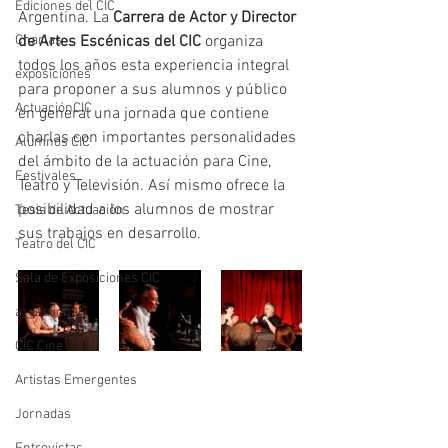
Ediciones del CIC
Argentina. La 
Carrera de Actor y Director 
Charlas
de Artes Escénicas del CIC
 organiza 
todos los años esta experiencia integral 
exposiciones
para proponer a sus alumnos y público 
ActuaciónCIC
en general una jornada que contiene 
charlas con importantes personalidades 
Alumnos CIC
del ámbito de la actuación para Cine, 
Festivales
Teatro y Televisión. Así mismo ofrece la 
posibilidad a los alumnos de mostrar 
Tesis de Actuación
sus trabajos en desarrollo.
Teatro del CIC
Sala de Exposiciones CIC
a_gestionar!
CIC Cine
Artistas Emergentes
Jornadas