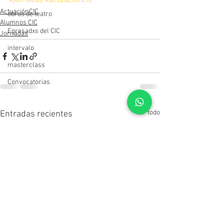
#jornadas
#actuacioncic
ActuaciónCIC
obras de teatro
Alumnos CIC
Egresadxs del CIC
Jornadas
intervalo
masterclass
Convocatorias
Ver todo
Entradas recientes