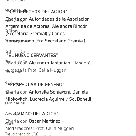
Entrevistas
Alumnos CIC
“LOS DERECHOS DEL ACTOR”
Charla con Autoridades de la Asociación 
Festivales
Argentina de Actores. Alejandra Rincón 
Críticas
(Secretaria Gremial) y Carlos 
Berraymundo (Pro Secretario Gremial) 
Proyecciones
Ciclo de Cine
 “EL NUEVO CERVANTES”
Pilotos de Tv
Charla con
 Alejandro Tantanian
 – Moderó 
la mesa la Prof. Celia Muggeri
Estrenos
Rodajes
“PERSPECTIVA DE GÉNERO”
Charla con
 Antonella Schiavoni
, 
Daniela 
Premios
Miokovitch
, 
Lucrecia Aguirre
 y 
Sol Bonelli
seminarios
cursos
“ EL CAMINO DEL ACTOR”
Charla con
 Oscar Martínez
 – 
Muestras
Moderadores: Prof. Celia Muggeri
Estudiantes del CIC