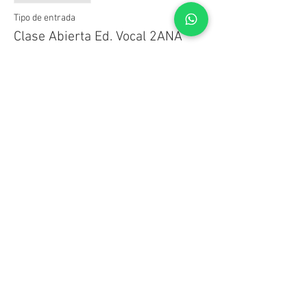
Tipo de entrada
Clase Abierta Ed. Vocal 2ANA
Precio
$ 0,00
Compartir este evento
© CIC - Centro de Investigación Cinematográfica
Benjamín Matienzo 2571 -
C1426 DAU -
Buenos Aires -
Argentina
(05411) 4553-5120
/
4553-2775