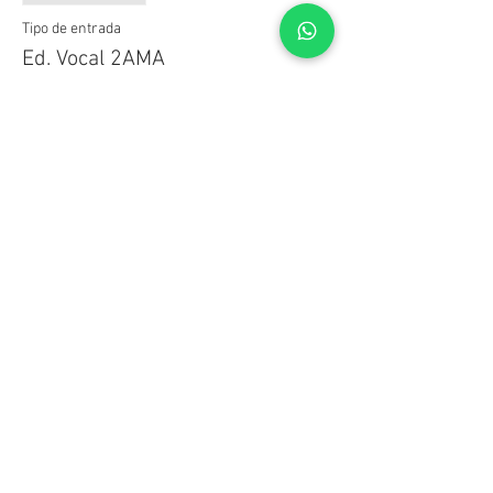
Tipo de entrada
Ed. Vocal 2AMA
Precio
$ 0,00
Compartir este evento
© CIC - Centro de Investigación Cinematográfica
Benjamín Matienzo 2571 -
C1426 DAU -
Buenos Aires -
Argentina
(05411) 4553-5120
/
4553-2775