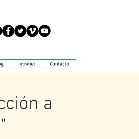
og
Intranet
Contacto
cción a
"