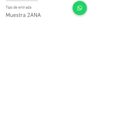
Tipo de entrada
Muestra 2ANA
Precio
$ 0,00
Compartir este evento
© CIC - Centro de Investigación Cinematográfica
Benjamín Matienzo 2571 -
C1426 DAU -
Buenos Aires -
Argentina
(05411) 4553-5120
/
4553-2775