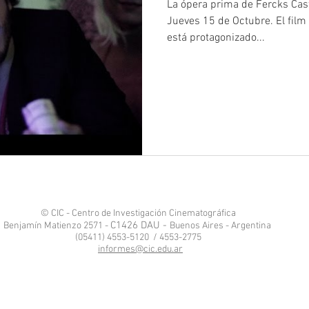
La ópera prima de Fercks Caste
Jueves 15 de Octubre. El film 
está protagonizado...
© CIC - Centro de Investigación Cinematográfica
C1426 DAU -
Benjamín Matienzo 2571 -
Buenos Aires - Argentina
(05411) 4553-5120 / 4553-2775
informes@cic.edu.ar