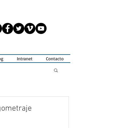
og
Intranet
Contacto
rgometraje