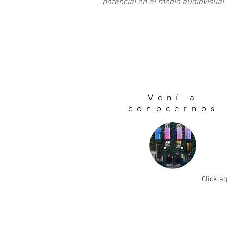
potencial en el medio audiovisual.
Vení a
conocernos
Click a