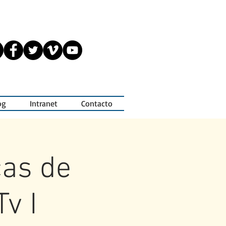
og
Intranet
Contacto
cas de
v I