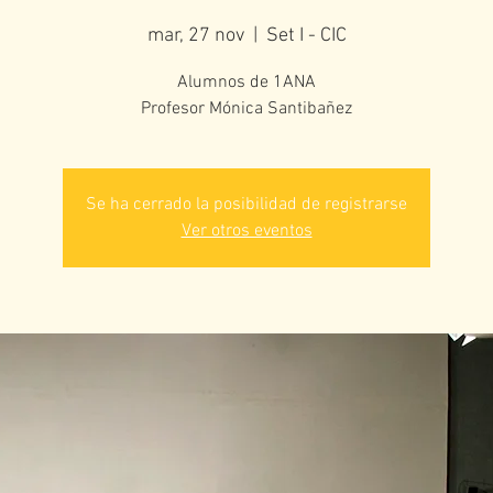
mar, 27 nov
  |  
Set I - CIC
Alumnos de 1ANA
Profesor Mónica Santibañez
Se ha cerrado la posibilidad de registrarse
Ver otros eventos