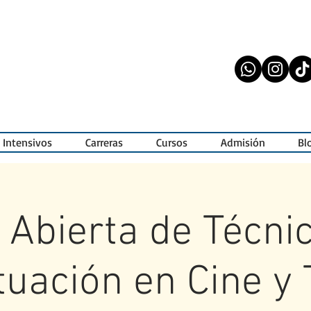
 Intensivos
Carreras
Cursos
Admisión
Bl
 Abierta de Técni
tuación en Cine y T