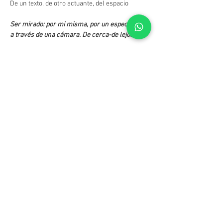
De un texto, de otro actuante, del espacio
Ser mirado: por mi misma, por un espectador, 
a través de una cámara. De cerca-de lejos
Práctica actoral en 4 encuentros con 
experiencia en actuación.
LEER MÁS >
Compartir este evento
© CIC - Centro de Investigación Cinematográfica
Benjamín Matienzo 2571 -
C1426 DAU -
Buenos Aires -