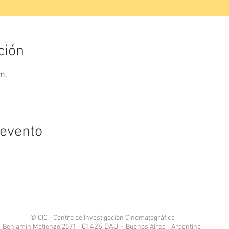
ción
m.
 evento
© CIC - Centro de Investigación Cinematográfica
C1426 DAU -
Benjamín Matienzo 2571 -
Buenos Aires - Argentina