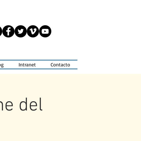
og
Intranet
Contacto
ne del