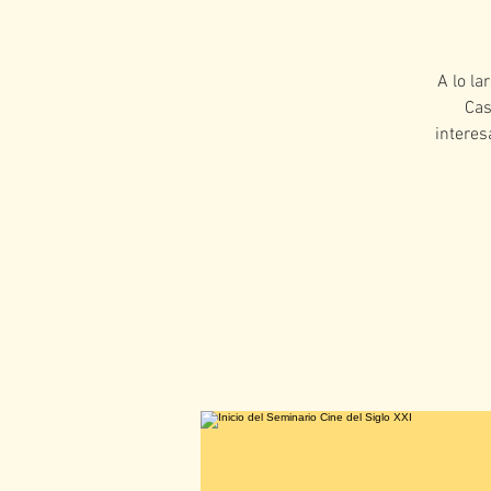
A lo la
Cas
interes