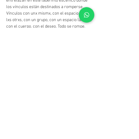
entrelazan en este laberinto escénico donde 
los vínculos están destinados a romperse. 
Vínculos con unx mismx, con el espacio, con 
lxs otrxs, con un grupo, con un espacio laboral, 
con el cuerpo, con el deseo. Todo se rompe, 
nada se transforma.
Registrarme
Compartir este evento
© CIC - Centro de Investigación Cinematográfica
Benjamín Matienzo 2571 -
C1426 DAU -
Buenos Aires -
Argentina