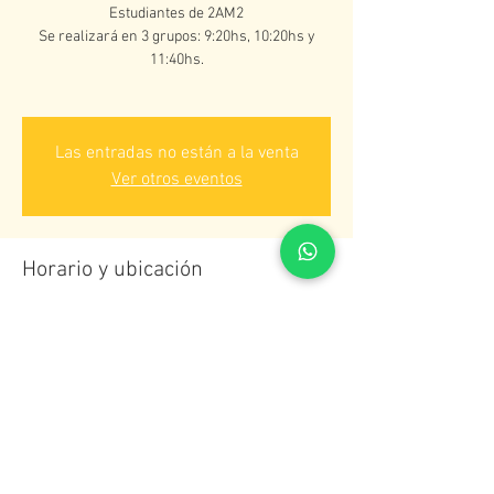
Estudiantes de 2AM2
Se realizará en 3 grupos: 9:20hs, 10:20hs y
11:40hs.
Las entradas no están a la venta
Ver otros eventos
Horario y ubicación
15 de jul de 2021, 9:20 a. m. – 12:30 p. m. ART
Zoom
Compartir este evento