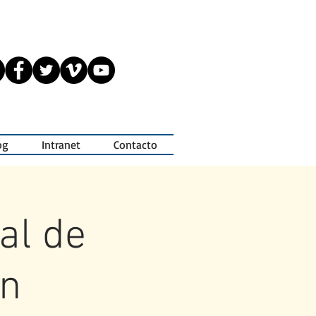
og
Intranet
Contacto
al de
an