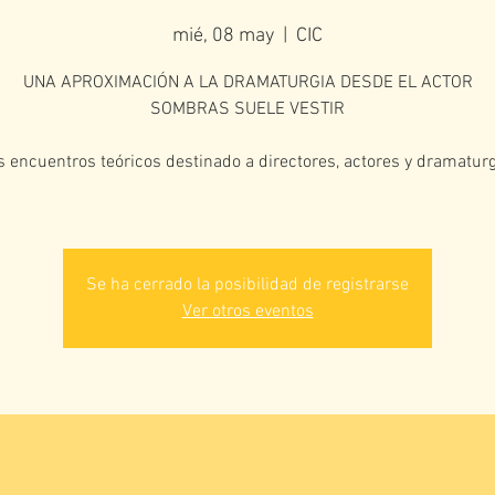
mié, 08 may
  |  
CIC
UNA APROXIMACIÓN A LA DRAMATURGIA DESDE EL ACTOR​
SOMBRAS SUELE VESTIR
s encuentros teóricos destinado a directores, actores y dramaturg
Se ha cerrado la posibilidad de registrarse
Ver otros eventos