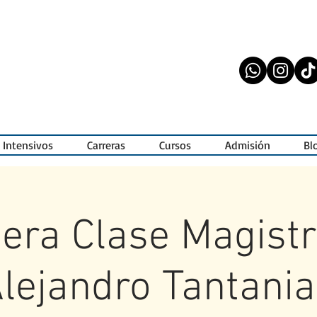
 Intensivos
Carreras
Cursos
Admisión
Bl
era Clase Magistr
lejandro Tantani