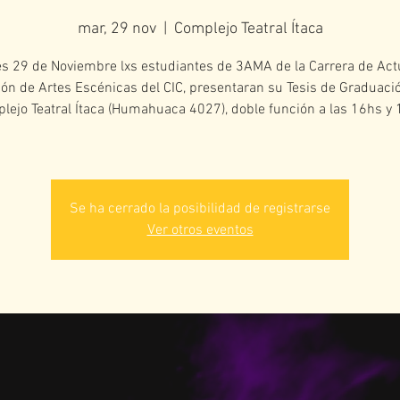
mar, 29 nov
  |  
Complejo Teatral Ítaca
es 29 de Noviembre lxs estudiantes de 3AMA de la Carrera de Act
ión de Artes Escénicas del CIC, presentaran su Tesis de Graduació
lejo Teatral Ítaca (Humahuaca 4027), doble función a las 16hs y 
Se ha cerrado la posibilidad de registrarse
Ver otros eventos