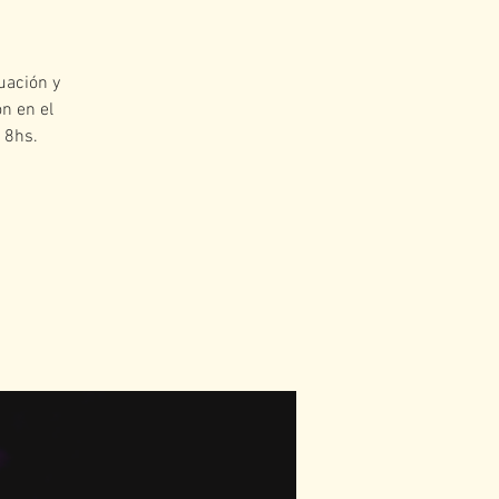
uación y
n en el
18hs.