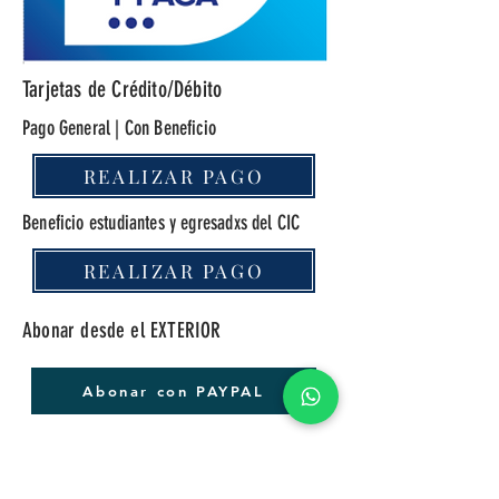
Tarjetas de Crédito/Débito
Pago General | Con Beneficio
REALIZAR PAGO
Beneficio estudiantes y egresadxs del CIC
REALIZAR PAGO
Abonar desde el EXTERIOR
Abonar con PAYPAL
Una vez realizado el pago es necesario que
nos envíes a
cursos@cic.edu.ar
el talón