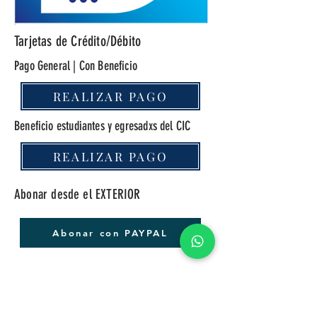
Tarjetas de Crédito/Débito
Pago General | Con Beneficio
REALIZAR PAGO
Beneficio estudiantes y egresadxs del CIC
REALIZAR PAGO
Abonar desde el EXTERIOR
Abonar con PAYPAL
Una vez realizado el pago es necesario que
nos envíes a
cursos@cic.edu.ar
el talón
correspondiente indicando también nombre