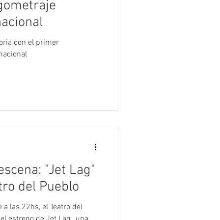
rgometraje
nacional
oria con el primer
 nacional
escena: "Jet Lag"
tro del Pueblo
del