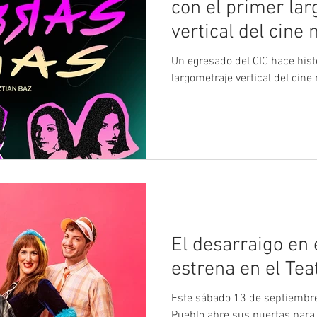
con el primer la
vertical del cine 
Un egresado del CIC hace hist
largometraje vertical del cine
El desarraigo en 
estrena en el Tea
Este sábado 13 de septiembre a las 22hs, el Teatro 
Pueblo abre sus puertas para el estreno de Jet Lag , una