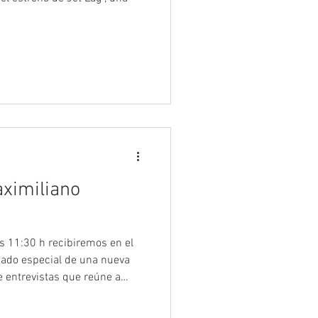
aximiliano
as 11:30 h recibiremos en el
itado especial de una nueva
de entrevistas que reúne a
 audiovisual con nuestra
egresados/as.