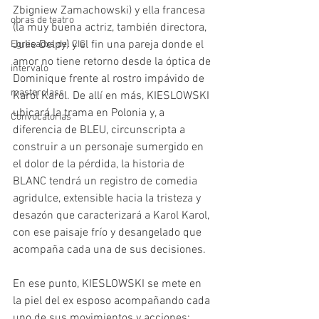
Zbigniew Zamachowski) y ella francesa 
obras de teatro
(la muy buena actriz, también directora, 
Julie Delpy) y el fin una pareja donde el 
Egresadxs del CIC
amor no tiene retorno desde la óptica de 
intervalo
Dominique frente al rostro impávido de 
masterclass
Karol Karol. De allí en más, KIESLOWSKI 
ubicará la trama en Polonia y, a 
Convocatorias
diferencia de BLEU, circunscripta a 
construir a un personaje sumergido en 
el dolor de la pérdida, la historia de 
BLANC tendrá un registro de comedia 
agridulce, extensible hacia la tristeza y 
desazón que caracterizará a Karol Karol, 
con ese paisaje frío y desangelado que 
acompaña cada una de sus decisiones.
En ese punto, KIESLOWSKI se mete en 
la piel del ex esposo acompañando cada 
uno de sus movimientos y acciones: 