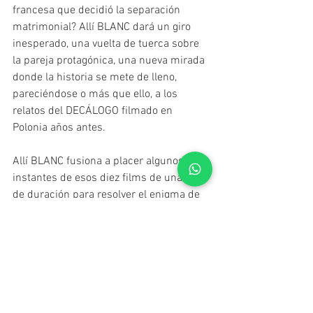
francesa que decidió la separación 
matrimonial? Allí BLANC dará un giro 
inesperado, una vuelta de tuerca sobre 
la pareja protagónica, una nueva mirada 
donde la historia se mete de lleno, 
pareciéndose o más que ello, a los 
relatos del DECÁLOGO filmado en 
Polonia años antes.
Allí BLANC fusiona a placer algunos 
instantes de esos diez films de una hora 
de duración para resolver el enigma de 
una pareja, de una historia de (des)amor 
a través de una ventana, de un final 
abierto que tendrá su plano clausura en 
la siguiente estación, en el cierre de la 
trilogía, donde KIESLOWSKI protegerá, 
resucitará y expondrá a sus personajes 
para provocar la definitiva y esperada 