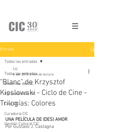
Entrada
Todas las entradas
CIC
Todas las entradas
6 abr 2018
3 min de lectura
"Blanc" de Krzysztof
Docentes del CIC
Kieslowski - Ciclo de Cine -
Egresados del CIC
Trilogías: Colores
Cine CIC
Curaduría CIC
UNA PELÍCULA DE (DES) AMOR
Gestión Cultural CIC
Por Gustavo J. Castagna