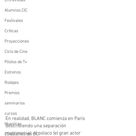
Entrevistas
Alumnos CIC
Festivales
Críticas
Proyecciones
Ciclo de Cine
Pilotos de Tv
Estrenos
Rodajes
Premios
seminarios
cursos
En realidad, BLANC comienza en París 
Muestras
describiendo una separación 
matrimonial: él polaco (el gran actor 
Estudiantes del CIC