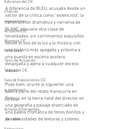
Ediciones del CIC
A diferencia de BLEU, acusada desde un 
Charlas
sector de la crítica como “esteticista”, la 
exposiciones
construcción dramática y narrativa de 
BLANC adquiere otra clase de 
ActuaciónCIC
tonalidades, sin corrimientos exquisitos 
Alumnos CIC
desde el uso de la luz y la música, con 
una historia más apegada y próxima a 
Festivales
una puesta en escena austera, 
Tesis de Actuación
despojada y ajena a cualquier exceso 
Teatro del CIC
visual.
Sala de Exposiciones CIC
Pues bien, ocurre lo siguiente: una 
a_gestionar!
buena parte del relato transcurre en 
Polonia, en la tierra natal del director, en 
CIC Cine
una geografía y paisaje divorciado de 
Artistas Emergentes
una paleta cromática de tonos bonitos y 
de intensidades de texturas y colores.
Jornadas