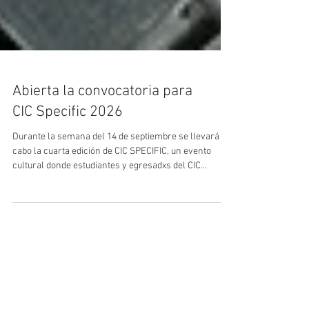
Abierta la convocatoria para
CIC Specific 2026
Durante la semana del 14 de septiembre se llevará a
cabo la cuarta edición de CIC SPECIFIC, un evento
cultural donde estudiantes y egresadxs del CIC
presentarán intervenciones artísticas diseñadas
específicamente para interactuar con el edificio del
CIC. Este espacio, siempre vivo y en constante diálogo
con la creación artística, se convierte en el escenario
perfecto para que las obras exploren su arquitectura y
atmósfera única, ofreciendo una experiencia artística