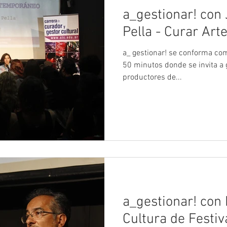
a_gestionar! con
Pella - Curar Ar
a_ gestionar! se conforma como un Ciclo de Entrevistas de
50 minutos donde se invita a g
productores de...
a_gestionar! con 
Cultura de Festiv