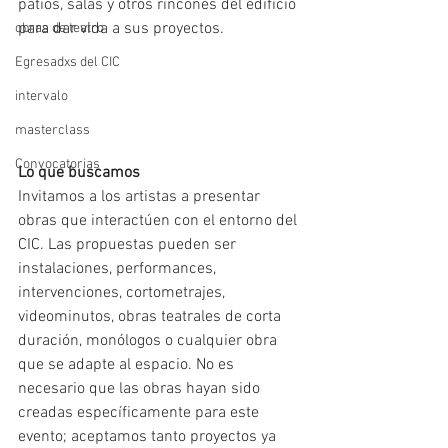
patios, salas y otros rincones del edificio 
para dar vida a sus proyectos.
obras de teatro
Egresadxs del CIC
intervalo
masterclass
Convocatorias
Lo que buscamos
Invitamos a los artistas a presentar 
obras que interactúen con el entorno del 
CIC. Las propuestas pueden ser 
instalaciones, performances, 
intervenciones, cortometrajes, 
videominutos, obras teatrales de corta 
duración, monólogos o cualquier obra 
que se adapte al espacio. No es 
necesario que las obras hayan sido 
creadas específicamente para este 
evento; aceptamos tanto proyectos ya 