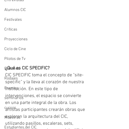
Entrevistas
Alumnos CIC
Festivales
Críticas
Proyecciones
Ciclo de Cine
Pilotos de Tv
¿Qué es CIC SPECIFIC?
Estrenos
CIC SPECIFIC toma el concepto de "site-
Rodajes
specific" y la lleva al corazón de nuestra 
Premios
institución. En este tipo de 
intervenciones, el espacio se convierte 
seminarios
en una parte integral de la obra. Los 
cursos
artistas participantes crearán obras que 
exploren la arquitectura del CIC, 
Muestras
utilizando pasillos, escaleras, sets, 
Estudiantes del CIC