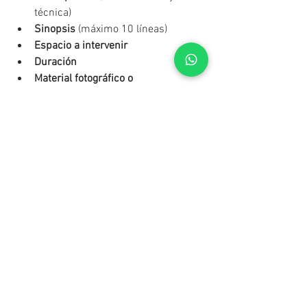
técnica)
Sinopsis
 (máximo 10 líneas)
Espacio a intervenir
Duración
Material fotográfico o 
visual
 (opcional)
En el caso de cortometrajes, 
videominutos o material 
audiovisual, enviar link de 
visualización.
+ Información:
Ensayos:
 Si tu proyecto es 
seleccionado, podrás ensayar en el 
espacio proporcionado antes del 
evento.
Grupos de trabajo:
 Los proyectos 
grupales son bienvenidos, siempre 