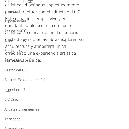
Ediciones del CIC
artísticas diseñadas específicamente 
Charlas
para interactuar con el edificio del CIC. 
Este espacio, siempre vivo y en 
exposiciones
constante diálogo con la creación 
ActuaciónCIC
artística, se convierte en el escenario 
perfecto para que las obras exploren su 
Alumnos CIC
arquitectura y atmósfera única, 
Festivales
ofreciendo una experiencia artística 
inmersiva y única.
Tesis de Actuación
Teatro del CIC
Sala de Exposiciones CIC
a_gestionar!
CIC Cine
Artistas Emergentes
Jornadas