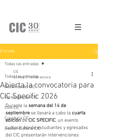
Entrada
Todas las entradas
CIC
Todas las entradas
26 may
2 min de lectura
Abierta la convocatoria para
Docentes del CIC
CIC Specific 2026
Egresados del CIC
Durante la 
semana del 14 de 
Cine CIC
septiembre
 se llevará a cabo la 
cuarta 
Curaduría CIC
edición 
de 
CIC SPECIFIC
, un evento 
cultural donde estudiantes y egresadxs 
Gestión Cultural CIC
del CIC presentarán intervenciones 