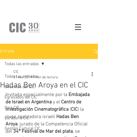
Entrada
Todas las entradas
CIC
Todas las entradas
21 nov 2019
1 min de lectura
Hadas Ben Aroya en el CIC
Docentes del CIC
Invitada especialmente por la
 Embajada 
Egresados del CIC
de Israel en Argentina 
y el
 Centro de 
Cine CIC
Investigación Cinematográfica
 (
CIC
) la 
joven realizadora israelí 
Hadas Ben 
Curaduría CIC
Aroya
, jurado de la Competencia Oficial 
Gestión Cultural CIC
del 
34º Festival de Mar del plata
, se 