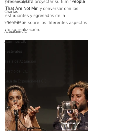
presentó para proyectar su film "
People 
Ediciones del CIC
That Are Not Me
" y conversar con los 
Charlas
estudiantes y egresados de la 
exposiciones
institución sobre los diferentes aspectos 
de su realización.  
ActuaciónCIC
Alumnos CIC
Festivales
Tesis de Actuación
Teatro del CIC
Sala de Exposiciones CIC
a_gestionar!
CIC Cine
Artistas Emergentes
Jornadas