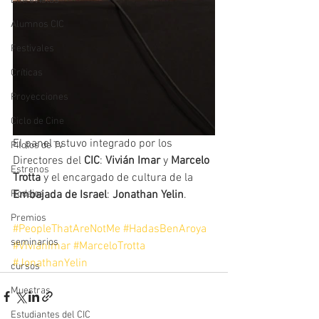
Entrevistas
Alumnos CIC
Festivales
Críticas
Proyecciones
Ciclo de Cine
El panel estuvo integrado por los 
Pilotos de Tv
Directores del 
CIC
: 
Vivián Imar
 y 
Marcelo 
Estrenos
Trotta
 y el encargado de cultura de la 
Rodajes
Embajada de Israel
: 
Jonathan Yelin
.
Premios
#PeopleThatAreNotMe
#HadasBenAroya
seminarios
#ViviánImar
#MarceloTrotta
#JonathanYelin
cursos
Muestras
Estudiantes del CIC