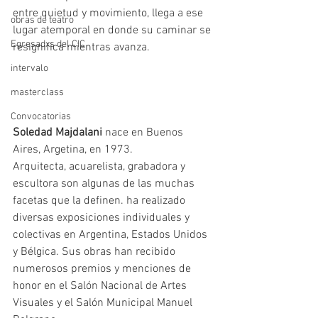
entre quietud y movimiento, llega a ese 
obras de teatro
lugar atemporal en donde su caminar se 
Egresadxs del CIC
resignifica mientras avanza. 
intervalo
masterclass
Convocatorias
Soledad Majdalani 
nace en Buenos 
Aires, Argetina, en 1973. 
Arquitecta, acuarelista, grabadora y 
escultora son algunas de las muchas 
facetas que la definen. ha realizado 
diversas exposiciones individuales y 
colectivas en Argentina, Estados Unidos 
y Bélgica. Sus obras han recibido 
numerosos premios y menciones de 
honor en el Salón Nacional de Artes 
Visuales y el Salón Municipal Manuel 