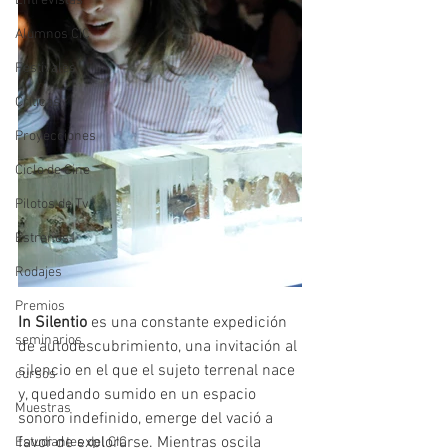
Entrevistas
Alumnos CIC
Festivales
Críticas
Proyecciones
Ciclo de Cine
Pilotos de Tv
Estrenos
Rodajes
Premios
In Silentio
 es una constante expedición 
seminarios
de autodescubrimiento, una invitación al 
silencio en el que el sujeto terrenal nace 
cursos
y, quedando sumido en un espacio 
Muestras
sonoro indefinido, emerge del vació a 
favor de explorarse. Mientras oscila 
Estudiantes del CIC