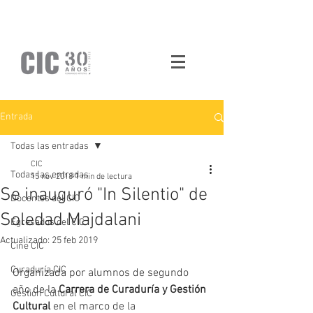
Entrada
Todas las entradas
CIC
Todas las entradas
15 nov 2018
1 min de lectura
Se inauguró "In Silentio" de
Docentes del CIC
Soledad Majdalani
Egresados del CIC
Actualizado:
25 feb 2019
Cine CIC
Curaduría CIC
Organizada por
alumnos de segundo 
año de la 
Carrera de Curaduría y Gestión 
Gestión Cultural CIC
Cultural
 en el marco de la 