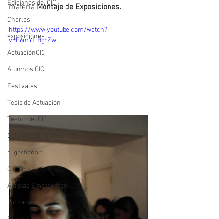
Ediciones del CIC
materia 
Montaje de Exposiciones. 
Charlas
https://www.youtube.com/watch?
exposiciones
v=F6mYf_BgrZw
ActuaciónCIC
Alumnos CIC
Festivales
Tesis de Actuación
Teatro del CIC
Sala de Exposiciones CIC
a_gestionar!
CIC Cine
Artistas Emergentes
Jornadas