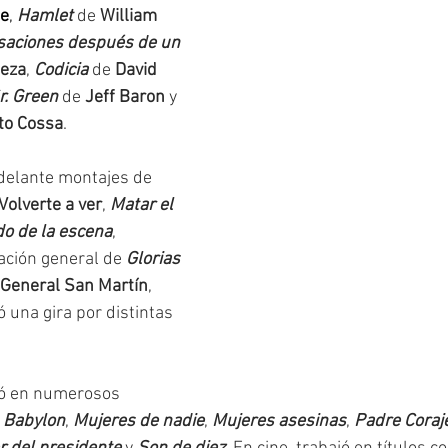
te
, 
Hamlet
de 
William 
saciones después de un 
eza
, 
Codicia
 de 
David 
r. Green
de 
Jeff Baron
 y 
ito Cossa
.
adelante montajes de 
Volverte a ver
, 
Matar el 
do de la escena
, 
ción general de 
Glorias 
 General San Martín
, 
ó una gira por distintas 
ipó en numerosos 
Babylon
, 
Mujeres de nadie
, 
Mujeres asesinas
, 
Padre Coraj