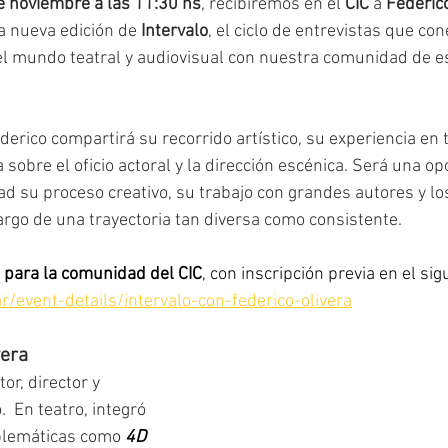
e noviembre a las 11:30 hs
, recibiremos en el
 CIC
 a 
Federico
a nueva edición de 
Intervalo
, el ciclo de entrevistas que con
l mundo teatral y audiovisual con nuestra comunidad de es
Festivales
Críticas
Proyecciones
Ciclo de Cine
erico compartirá su recorrido artístico, su experiencia en te
ios
seminarios
cursos
a sobre el oficio actoral y la dirección escénica. Será una o
d su proceso creativo, su trabajo con grandes autores y lo
largo de una trayectoria tan diversa como consistente.
 para la comunidad del CIC
, con inscripción previa en el sig
r/event-details/intervalo-con-federico-olivera
vera
tor, director y 
 En teatro, integró 
blemáticas como 
4D 