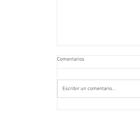
Comentarios
Escribir un comentario...
[Intervalo] con Mauricio Dayub
en el CIC