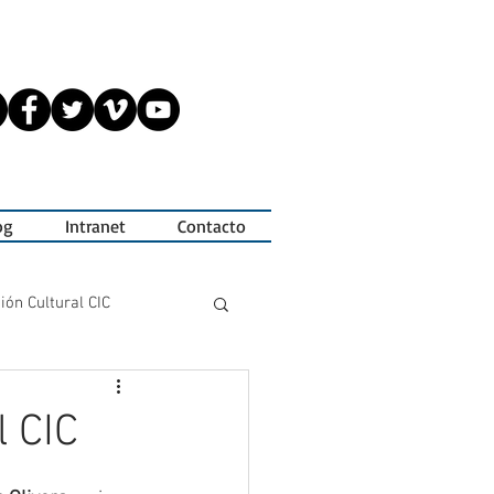
og
Intranet
Contacto
ión Cultural CIC
Tesis de Actuación
l CIC
s
Jornadas