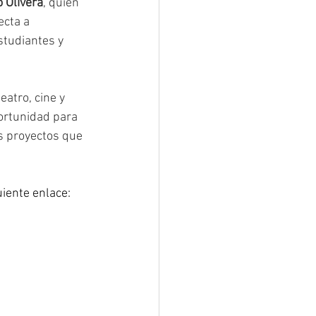
 Olivera
, quien 
ecta a 
tudiantes y 
Pilotos de Tv
atro, cine y 
portunidad para 
s proyectos que 
uiente enlace: 