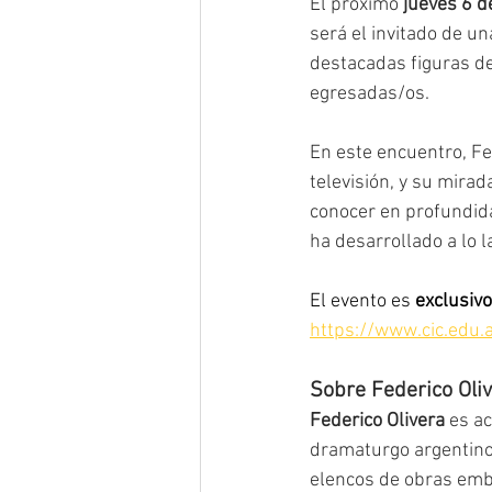
El próximo 
jueves 6 d
será el invitado de un
destacadas figuras de
Entrevistas
Alumnos CIC
egresadas/os.
En este encuentro, Fed
Estrenos
Rodajes
Prem
televisión, y su mirad
conocer en profundida
ha desarrollado a lo 
El evento es 
exclusivo
https://www.cic.edu.a
Sobre Federico Oli
Federico Olivera
 es ac
dramaturgo argentino. 
elencos de obras em