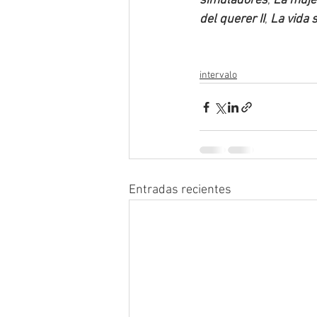
simuladores
, 
La muje
del querer II
, 
La vida 
intervalo
Entradas recientes