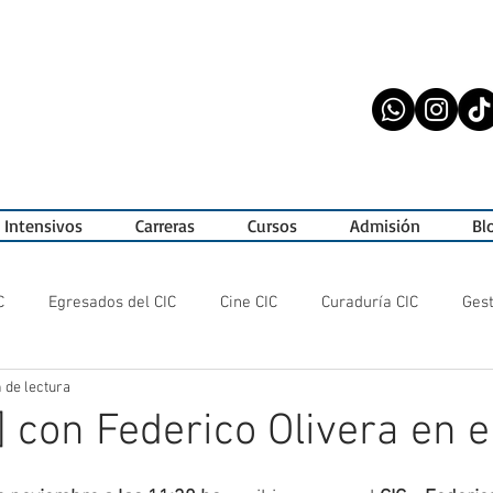
 Intensivos
Carreras
Cursos
Admisión
Bl
C
Egresados del CIC
Cine CIC
Curaduría CIC
Gest
 de lectura
exposiciones
ActuaciónCIC
Alumnos CIC
Festivales
] con Federico Olivera en e
ciones CIC
a_gestionar!
CIC Cine
Artistas Emergente