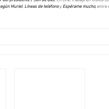
r del presidente
 y 
Son de diez
. En cine, trabajó en títulos 
según Muriel
, 
Líneas de teléfono
 y 
Espérame mucho
,
 entre 