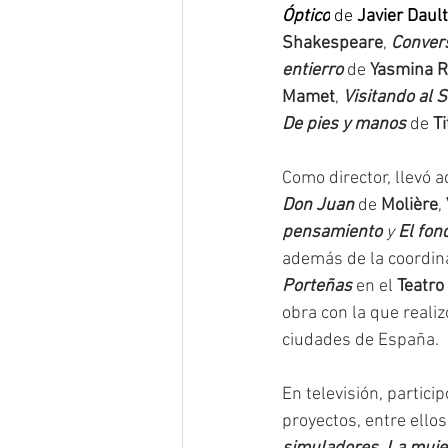
Óptico
de 
Javier Daul
Shakespeare
, 
Conver
entierro
de 
Yasmina R
Mamet
, 
Visitando al S
De pies y manos
 de 
T
Como director, llevó 
Don Juan
 de 
Molière
, 
pensamiento
 y 
El fon
además de la coordina
Porteñas
 en el
 Teatro
obra con la que realiz
ciudades de España.
En televisión, partic
proyectos, entre ellos