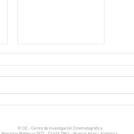
[Intervalo] con Paula Grinszpan
en el CIC
© CIC - Centro de Investigación Cinematográfica
C1426 DAU -
Benjamín Matienzo 2571 -
Buenos Aires - Argentina