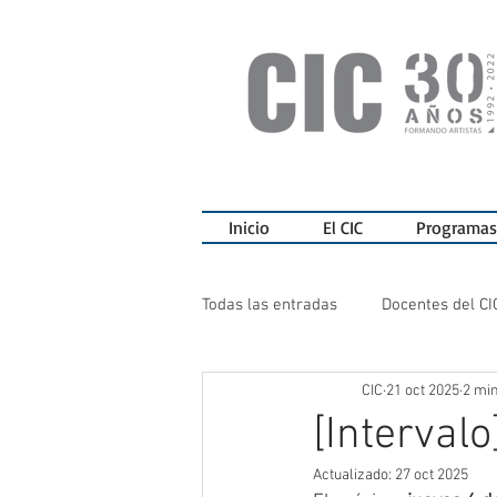
Inicio
El CIC
Programas
Todas las entradas
Docentes del CI
CIC
21 oct 2025
2 min
Ediciones del CIC
Charlas
[Intervalo
Actualizado:
27 oct 2025
Teatro del CIC
Sala de Exposi