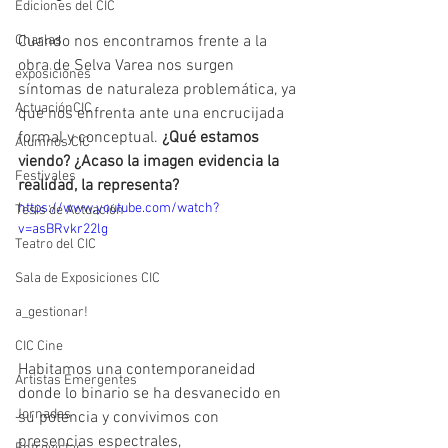
Ediciones del CIC
Charlas
Cuando nos encontramos frente a la 
obra de Selva Varea nos surgen 
exposiciones
síntomas de naturaleza problemática, ya 
ActuaciónCIC
que nos enfrenta ante una encrucijada 
formal y conceptual.
 ¿Qué estamos 
Alumnos CIC
viendo? ¿Acaso la imagen evidencia la 
Festivales
realidad, la representa?
https://www.youtube.com/watch?
Tesis de Actuación
v=asBRvkr22lg
Teatro del CIC
Sala de Exposiciones CIC
a_gestionar!
CIC Cine
Habitamos una contemporaneidad 
Artistas Emergentes
donde lo binario se ha desvanecido en 
Jornadas
su potencia y convivimos con 
presencias espectrales, 