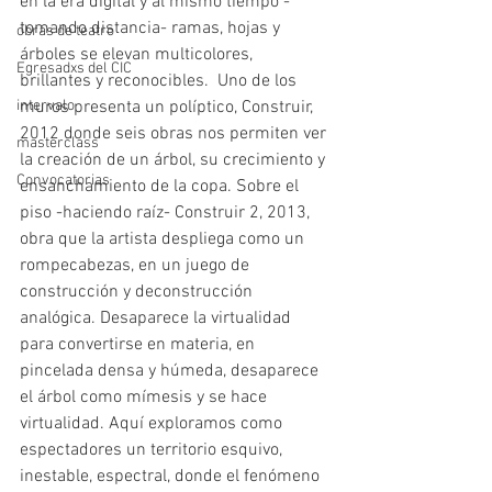
en la era digital y al mismo tiempo -
tomando distancia- ramas, hojas y 
obras de teatro
árboles se elevan multicolores, 
Egresadxs del CIC
brillantes y reconocibles.  Uno de los 
muros presenta un políptico, Construir, 
intervalo
2012 donde seis obras nos permiten ver 
masterclass
la creación de un árbol, su crecimiento y 
Convocatorias
ensanchamiento de la copa. Sobre el 
piso -haciendo raíz- Construir 2, 2013, 
obra que la artista despliega como un 
rompecabezas, en un juego de 
construcción y deconstrucción 
analógica. Desaparece la virtualidad 
para convertirse en materia, en 
pincelada densa y húmeda, desaparece 
el árbol como mímesis y se hace 
virtualidad. Aquí exploramos como 
espectadores un territorio esquivo, 
inestable, espectral, donde el fenómeno 