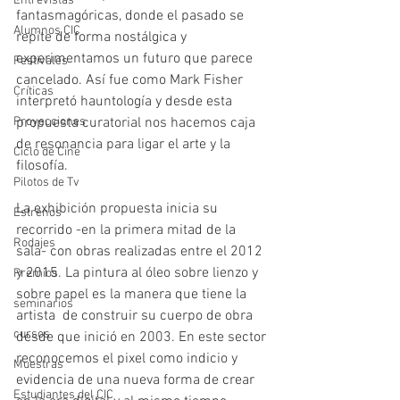
Entrevistas
fantasmagóricas, donde el pasado se 
Alumnos CIC
repite de forma nostálgica y  
experimentamos un futuro que parece 
Festivales
cancelado. Así fue como Mark Fisher 
Críticas
interpretó hauntología y desde esta 
propuesta curatorial nos hacemos caja 
Proyecciones
de resonancia para ligar el arte y la 
Ciclo de Cine
filosofía.
Pilotos de Tv
La exhibición propuesta inicia su 
Estrenos
recorrido -en la primera mitad de la 
Rodajes
sala- con obras realizadas entre el 2012 
y 2015. La pintura al óleo sobre lienzo y 
Premios
sobre papel es la manera que tiene la 
seminarios
artista  de construir su cuerpo de obra 
cursos
desde que inició en 2003. En este sector 
reconocemos el pixel como indicio y 
Muestras
evidencia de una nueva forma de crear 
Estudiantes del CIC