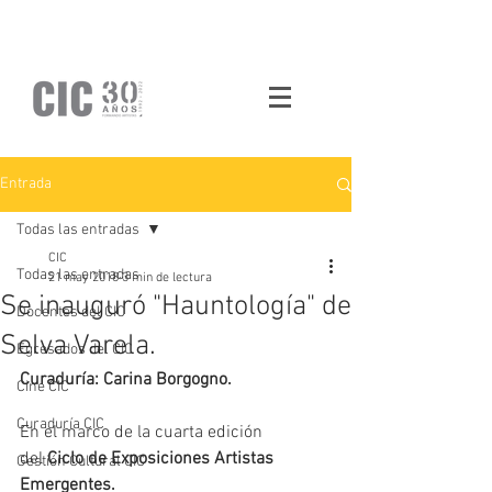
Entrada
Todas las entradas
CIC
Todas las entradas
21 may 2018
3 min de lectura
Se inauguró "Hauntología" de
Docentes del CIC
Selva Varela.
Egresados del CIC
Curaduría: Carina Borgogno.
Cine CIC
Curaduría CIC
En el marco de la cuarta edición 
del 
Ciclo de Exposiciones Artistas 
Gestión Cultural CIC
Emergentes. 