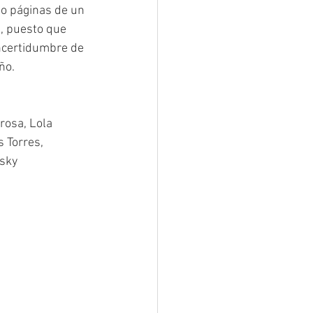
o páginas de un 
a, puesto que 
ncertidumbre de 
ño.
rosa, Lola 
 Torres, 
nsky