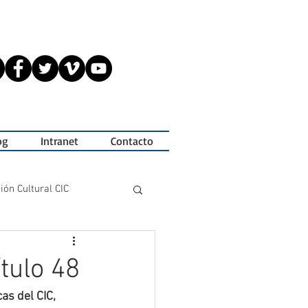
og
Intranet
Contacto
ión Cultural CIC
Tesis de Actuación
tulo 48
as del CIC, 
s
Jornadas