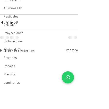
Entrevistas
Alumnos CIC
Festivales
Críticas
Proyecciones
Ciclo de Cine
Pilotos de Tv
Ver todo
Entradas recientes
Estrenos
Rodajes
Premios
seminarios
cursos
Muestras
Estudiantes del CIC