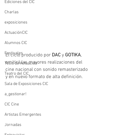
Ediciones del CIC
Charlas
exposiciones
ActuaciónCIC
Alumnos CIC
Festivales
El ciclo producido por 
DAC
 y 
GOTIKA
, 
emitirá las mayores realizaciones del 
Tesis de Actuación
cine nacional con sonido remasterizado 
Teatro del CIC
y en nuevo formato de alta definición.  
Sala de Exposiciones CIC
a_gestionar!
CIC Cine
Artistas Emergentes
Jornadas