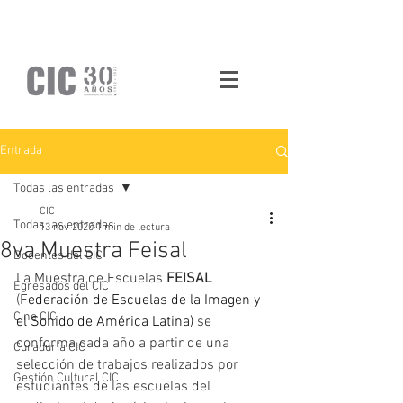
Entrada
Todas las entradas
CIC
Todas las entradas
13 nov 2020
1 min de lectura
8va Muestra Feisal
Docentes del CIC
La Muestra de Escuelas 
FEISAL 
Egresados del CIC
(F
ederación de Escuelas de la Imagen y 
Cine CIC
el Sonido de América Latina)
 se 
conforma cada año a partir de una 
Curaduría CIC
selección de trabajos realizados por 
Gestión Cultural CIC
estudiantes de las escuelas del 