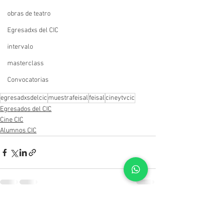
obras de teatro
Egresadxs del CIC
intervalo
masterclass
Convocatorias
egresadxsdelcic
muestrafeisal
feisal
cineytvcic
Egresados del CIC
Cine CIC
Alumnos CIC
Ver todo
Entradas recientes