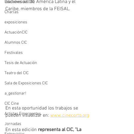
audiovisual de América Latina y el 
Ediciones del CIC
Caribe, miembros de la FEISAL. 
Charlas
exposiciones
ActuaciónCIC
Alumnos CIC
Festivales
Tesis de Actuación
Teatro del CIC
Sala de Exposiciones CIC
a_gestionar!
CIC Cine
En esta oportunidad los trabajos se 
Artistas Emergentes
pueden visualizar en: 
www.cinecorto.org
Jornadas
En esta edición
 representa al CIC, "La 