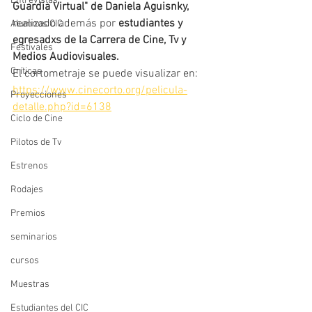
Entrevistas
Guardia Virtual" de Daniela Aguisnky, 
realizado además por
 estudiantes y 
Alumnos CIC
egresadxs de la Carrera de Cine, Tv y 
Festivales
Medios Audiovisuales.
Críticas
El cortometraje se puede visualizar en: 
https://www.cinecorto.org/pelicula-
Proyecciones
detalle.php?id=6138
Ciclo de Cine
Pilotos de Tv
Estrenos
Rodajes
Premios
seminarios
cursos
Muestras
Estudiantes del CIC