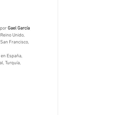
Pilotos de Tv
por 
Gael García 
 Reino Unido, 
 San Francisco, 
 en España, 
l, Turquía, 