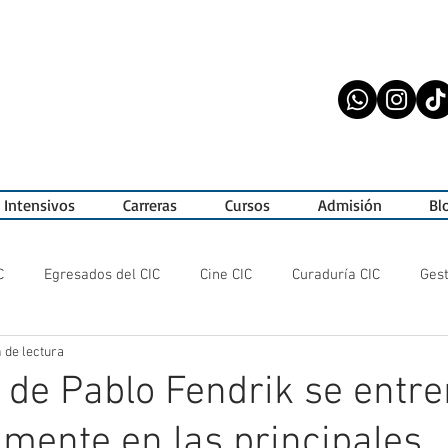
 Intensivos
Carreras
Cursos
Admisión
Bl
C
Egresados del CIC
Cine CIC
Curaduría CIC
Gest
 de lectura
exposiciones
ActuaciónCIC
Alumnos CIC
Festivales
" de Pablo Fendrik se entr
mente en las principales
ciones CIC
a_gestionar!
CIC Cine
Artistas Emergente