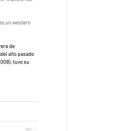
 es un western 
rera de 
 del año pasado 
2008), tuvo su 