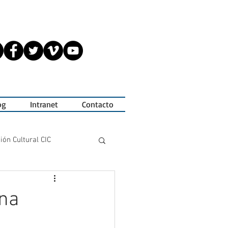
og
Intranet
Contacto
ión Cultural CIC
Tesis de Actuación
ena
s
Jornadas