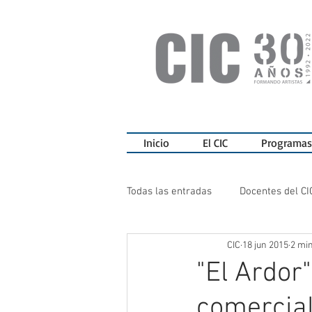
Inicio
El CIC
Programas
Todas las entradas
Docentes del CI
CIC
18 jun 2015
2 min
Ediciones del CIC
Charlas
"El Ardor
comercial
Teatro del CIC
Sala de Exposi