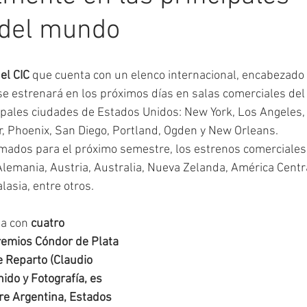
 del mundo
Festivales
Críticas
Proyecciones
Ciclo de Cine
el CIC
 que cuenta con un elenco internacional, encabezado 
se estrenará en los próximos días en salas comerciales del
ios
seminarios
cursos
cipales ciudades de Estados Unidos: New York, Los Angeles,
r, Phoenix, San Diego, Portland, Ogden y New Orleans.
mados para el próximo semestre, los estrenos comerciales
Alemania, Austria, Australia, Nueva Zelanda, América Centra
lasia, entre otros.
a con 
cuatro 
remios Cóndor de Plata 
e Reparto (Claudio 
nido y Fotografía, es 
re Argentina, Estados 