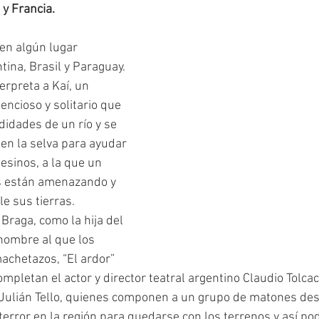
 y Francia.
en algún lugar 
ina, Brasil y Paraguay. 
erpreta a Kaí, un 
encioso y solitario que 
idades de un río y se 
en la selva para ayudar 
esinos, a la que un 
s están amenazando y 
e sus tierras.
 Braga, como la hija del 
 hombre al que los 
achetazos, “El ardor” 
mpletan el actor y director teatral argentino Claudio Tolcac
y Julián Tello, quienes componen a un grupo de matones de
terror en la región para quedarse con los terrenos y así po