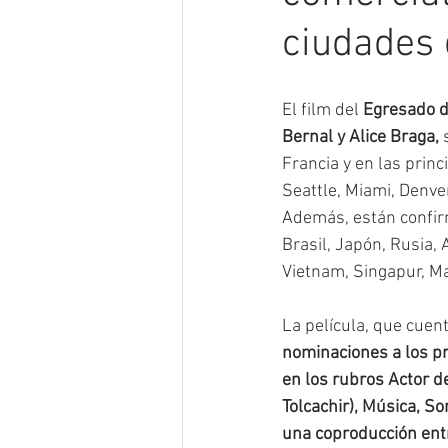
ciudades
Entrevistas
Alumnos CIC
El film del 
Egresado d
Bernal y Alice Braga,
 
Estrenos
Rodajes
Prem
Francia y en las prin
Seattle, Miami, Denve
Además, están confir
Brasil, Japón, Rusia, 
Vietnam, Singapur, Ma
La película, que cuent
nominaciones a los p
en los rubros Actor d
Tolcachir), Música, So
una coproducción ent