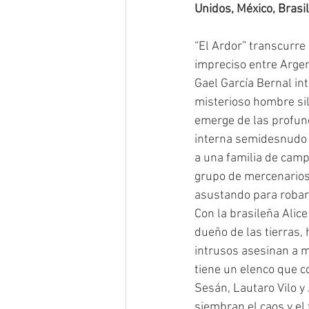
Unidos, México, Brasil
“El Ardor” transcurre 
impreciso entre Argent
Gael García Bernal int
misterioso hombre sil
emerge de las profund
interna semidesnudo 
a una familia de camp
grupo de mercenario
asustando para robarl
Con la brasileña Alice
dueño de las tierras,
intrusos asesinan a m
tiene un elenco que co
Sesán, Lautaro Vilo 
siembran el caos y el 