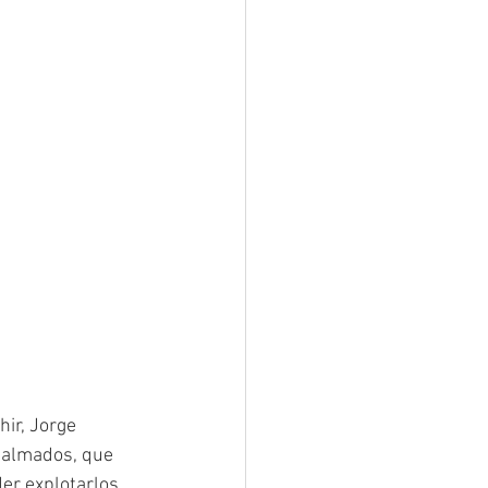
hir, Jorge 
salmados, que 
der explotarlos 