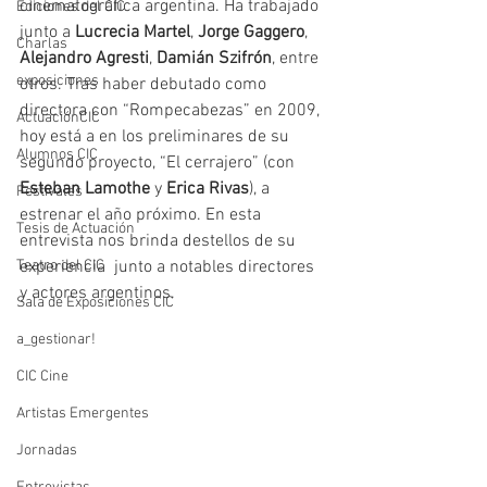
cinematográfica argentina. Ha trabajado 
Ediciones del CIC
junto a 
Lucrecia Martel
, 
Jorge Gaggero
, 
Charlas
Alejandro Agresti
, 
Damián Szifrón
, entre 
exposiciones
otros. Tras haber debutado como 
directora con “Rompecabezas” en 2009, 
ActuaciónCIC
hoy está a en los preliminares de su 
Alumnos CIC
segundo proyecto, “El cerrajero” (con 
Esteban Lamothe
 y
 Erica Rivas
), a 
Festivales
estrenar el año próximo. En esta 
Tesis de Actuación
entrevista nos brinda destellos de su 
Teatro del CIC
experiencia  junto a notables directores 
y actores argentinos.
Sala de Exposiciones CIC
a_gestionar!
CIC Cine
Artistas Emergentes
Jornadas