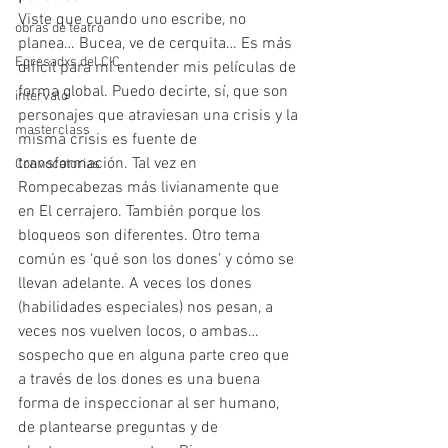
Viste que cuando uno escribe, no 
obras de teatro
planea… Bucea, ve de cerquita… Es más 
Egresadxs del CIC
difícil para mí entender mis películas de 
forma global. Puedo decirte, sí, que son 
intervalo
personajes que atraviesan una crisis y la 
masterclass
misma crisis es fuente de 
transformación. Tal vez en 
Convocatorias
Rompecabezas más livianamente que 
en El cerrajero. También porque los 
bloqueos son diferentes. Otro tema 
común es ‘qué son los dones’ y cómo se 
llevan adelante. A veces los dones 
(habilidades especiales) nos pesan, a 
veces nos vuelven locos, o ambas… 
sospecho que en alguna parte creo que 
a través de los dones es una buena 
forma de inspeccionar al ser humano, 
de plantearse preguntas y de 