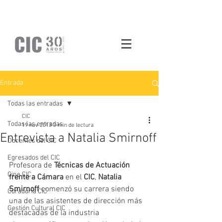
Entrada
Todas las entradas
CIC
Todas las entradas
19 nov 2013
3 min de lectura
Entrevista a Natalia Smirnoff
Docentes del CIC
Egresados del CIC
Profesora de 
Técnicas de Actuación 
Cine CIC
frente a Cámara
 en el 
CIC
, 
Natalia 
Smirnoff 
comenzó su carrera siendo 
Curaduría CIC
una de las asistentes de dirección más 
Gestión Cultural CIC
destacadas de la industria 