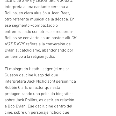
(actriz de SAFE y LEJOS DEL PARAÍSO) 
interpreta a una cantante cercana a 
Rollins, en clara alusión a Joan Baez, 
otro referente musical de la década. En 
ese segmento –compactado o 
entremezclado con otros, se recuerda- 
Rollins se convierte en un pastor: allí 
I’M 
NOT THERE
 refiere a la conversión de 
Dylan al catolicismo, abandonando por 
un tiempo a la religión judía.
El malogrado Heath Ledger (el mejor 
Guasón del cine luego del que 
interpretara Jack Nicholson) personifica 
Robbie Clark, un actor que está 
protagonizando una película biográfica 
sobre Jack Rollins, es decir, en relación 
a Bob Dylan. Ese decir, cine dentro del 
cine, sobre un personaje ficticio que 