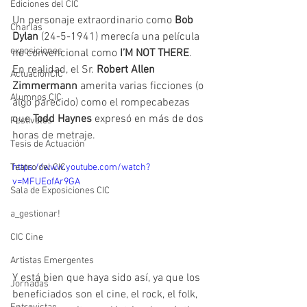
Ediciones del CIC
Un personaje extraordinario como 
Bob 
Charlas
Dylan 
(24-5-1941) merecía una película 
exposiciones
no convencional como 
I’M NOT THERE
. 
En realidad, el Sr. 
Robert Allen 
ActuaciónCIC
Zimmermann 
amerita varias ficciones (o 
Alumnos CIC
algo parecido) como el rompecabezas 
que 
Todd Haynes
 expresó en más de dos 
Festivales
horas de metraje.
Tesis de Actuación
Teatro del CIC
https://www.youtube.com/watch?
v=MFUEofAr9GA
Sala de Exposiciones CIC
a_gestionar!
CIC Cine
Artistas Emergentes
Y está bien que haya sido así, ya que los 
Jornadas
beneficiados son el cine, el rock, el folk, 