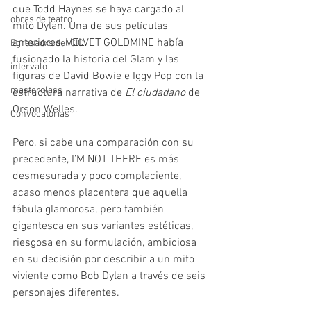
que Todd Haynes se haya cargado al 
obras de teatro
mito Dylan. Una de sus películas 
anteriores, VELVET GOLDMINE había 
Egresadxs del CIC
fusionado la historia del Glam y las 
intervalo
figuras de David Bowie e Iggy Pop con la 
masterclass
estructura narrativa de 
El ciudadano
 de 
Orson Welles.
Convocatorias
Pero, si cabe una comparación con su 
precedente, I’M NOT THERE es más 
desmesurada y poco complaciente, 
acaso menos placentera que aquella 
fábula glamorosa, pero también 
gigantesca en sus variantes estéticas, 
riesgosa en su formulación, ambiciosa 
en su decisión por describir a un mito 
viviente como Bob Dylan a través de seis 
personajes diferentes.