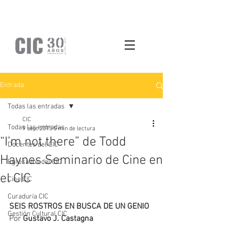
Entrada
Todas las entradas
CIC
Todas las entradas
9 sept 2015
5 min de lectura
“I’m not there” de Todd
Docentes del CIC
Haynes Seminario de Cine en
Egresados del CIC
el CIC
Cine CIC
Curaduría CIC
SEIS ROSTROS EN BUSCA DE UN GENIO
Gestión Cultural CIC
Por 
Gustavo J. Castagna