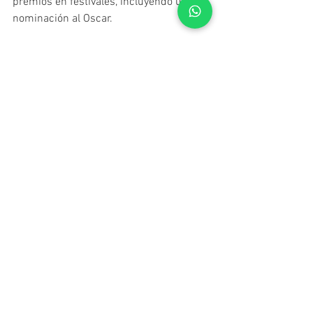
premios en festivales, incluyendo una 
nominación al Oscar.
Pues bien, si todavía no se fatigó 
tratando de comprender a este caótico 
hermoso rompecabezas, no queda otro 
camino que disfrutar de una de las 
arriesgadas propuestas que se hiciera 
entre el cine y el rock. Gracias a Dylan, a 
Todd Haynes, al cine y a la música 
misma.
Ah, un último dato: la música es de Bob 
Dylan quien, además, quedó más que 
conforme con la película. Sorprendente 
decisión de su parte, ya que esto ocurre 
pocas veces: Dylan casi dejó de sonreír, 
anda con el ceño fruncido por la vida y 
carga con la leyenda gestual de un 