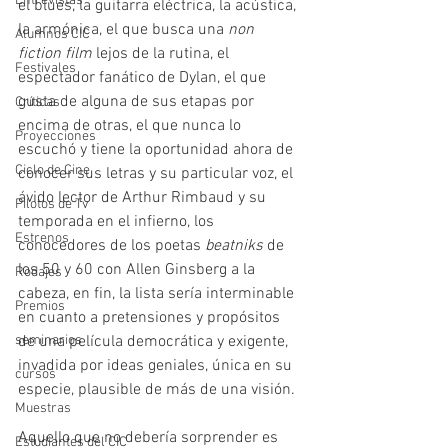
Entrevistas
el blues, la guitarra eléctrica, la acústica, 
la armónica, el que busca una 
non 
Alumnos CIC
fiction film
 lejos de la rutina, el 
Festivales
espectador fanático de Dylan, el que 
gusta de alguna de sus etapas por 
Críticas
encima de otras, el que nunca lo 
Proyecciones
escuchó y tiene la oportunidad ahora de 
Ciclo de Cine
conocer sus letras y su particular voz, el 
ávido lector de Arthur Rimbaud y su 
Pilotos de Tv
temporada en el infierno, los 
Estrenos
conocedores de los poetas 
beatniks
 de 
los 50 y 60 con Allen Ginsberg a la 
Rodajes
cabeza, en fin, la lista sería interminable 
Premios
en cuanto a pretensiones y propósitos 
de una película democrática y exigente, 
seminarios
invadida por ideas geniales, única en su 
cursos
especie, plausible de más de una visión.
Muestras
Aquello que no debería sorprender es 
Estudiantes del CIC