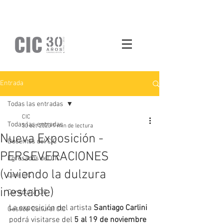
Entrada
Todas las entradas
CIC
Todas las entradas
30 oct 2020
1 min de lectura
Nueva Exposición -
Docentes del CIC
PERSEVERACIONES
Egresados del CIC
(viviendo la dulzura
Cine CIC
inestable)
Curaduría CIC
La exposición del artista 
Santiago Carlini 
Gestión Cultural CIC
podrá visitarse del 
5 al 19 de noviembre