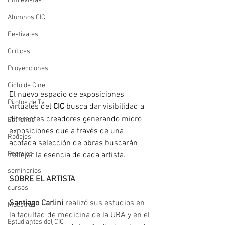
Entrevistas
Alumnos CIC
Festivales
Críticas
Proyecciones
Ciclo de Cine
El nuevo espacio de exposiciones 
Pilotos de Tv
virtuales del 
CIC
 busca dar visibilidad a 
diferentes creadores generando micro 
Estrenos
exposiciones que a través de una 
Rodajes
acotada selección de obras buscarán 
Premios
reflejar la esencia de cada artista.
seminarios
SOBRE EL ARTISTA
cursos
Santiago Carlini
 realizó sus estudios en 
Muestras
la facultad de medicina de la UBA y en el 
Estudiantes del CIC