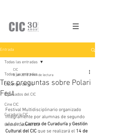
Entrada
Todas las entradas
CIC
Todas las entradas
8 jun 2018
2 min de lectura
Tres preguntas sobre Polari
Docentes del CIC
Fest
Egresados del CIC
Cine CIC
Festival Multidisciplinario organizado 
Curaduría CIC
íntegramente por alumnas de segundo 
año de la 
Carrera de Curaduría y Gestión 
Gestión Cultural CIC
Cultural del CIC
 que se realizará el 
14 de 