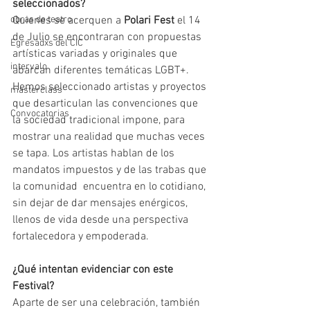
seleccionados?
obras de teatro
Quienes se acerquen a 
Polari Fest
 el 14 
de Julio se encontraran con propuestas 
Egresadxs del CIC
artísticas variadas y originales que 
intervalo
abarcan diferentes temáticas LGBT+. 
Hemos seleccionado artistas y proyectos 
masterclass
que desarticulan las convenciones que 
Convocatorias
la sociedad tradicional impone, para 
mostrar una realidad que muchas veces 
se tapa. Los artistas hablan de los 
mandatos impuestos y de las trabas que 
la comunidad  encuentra en lo cotidiano, 
sin dejar de dar mensajes enérgicos, 
llenos de vida desde una perspectiva 
fortalecedora y empoderada.
¿Qué intentan evidenciar con este 
Festival?
Aparte de ser una celebración, también 