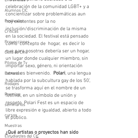
Entrevistas
celebración de la comunidad LGBT+ y a 
Alumnos CIC
concientizar sobre problemáticas aun 
Festivales
hoy existentes por la no 
inclusión/discriminación de la misma 
Críticas
en la sociedad. El festival está pensado 
Proyecciones
como  concepto de  hogar,  es decir lo 
que para nosotrxs debería ser un hogar, 
Ciclo de Cine
un lugar donde cualquier miembro, sin 
Pilotos de Tv
importar sexo, género, ni orientación 
sexual es bienvenido.  
Polari
, una lengua 
Estrenos
hablada por la subcultura gay de los 50’, 
Rodajes
se trasforma aquí en el nombre de un 
Premios
festival, en un símbolo de unión y 
respeto. Polari Fest es un espacio de 
seminarios
libre expresión e igualdad, abierto a todo 
cursos
el público.
Muestras
¿Qué artistas o proyectos han sido 
Estudiantes del CIC